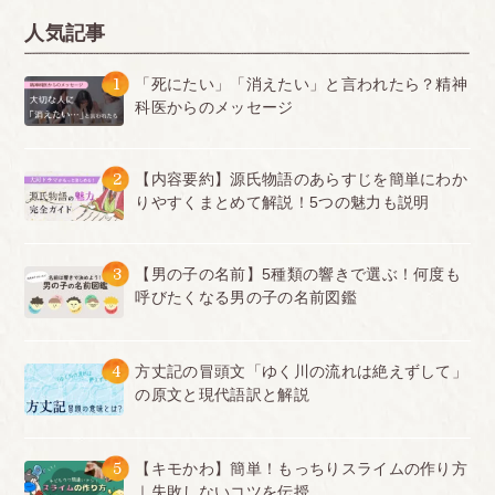
人気記事
1
「死にたい」「消えたい」と言われたら？精神
科医からのメッセージ
2
【内容要約】源氏物語のあらすじを簡単にわか
りやすくまとめて解説！5つの魅力も説明
3
【男の子の名前】5種類の響きで選ぶ！何度も
呼びたくなる男の子の名前図鑑
4
方丈記の冒頭文「ゆく川の流れは絶えずして」
の原文と現代語訳と解説
5
【キモかわ】簡単！もっちりスライムの作り方
｜失敗しないコツを伝授