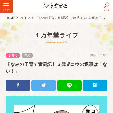
メニュー
さがす
HOME
ライフ
【なみの子育て奮闘記】２歳児コウの返事は「ない！」
１万年堂ライフ
Ichimannendo-Life
子育て
育児
2019.02.07
【なみの子育て奮闘記】２歳児コウの返事は「な
い！」