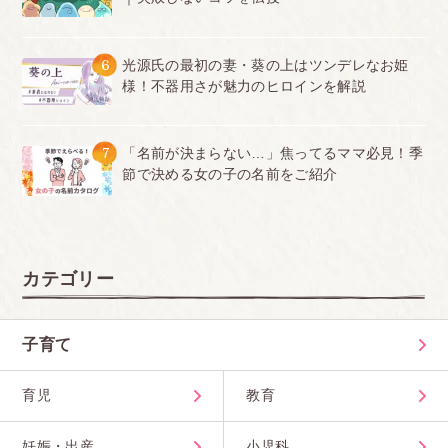
6
光源氏の最初の妻・葵の上はツンデレなお姫
様！不器用さが魅力のヒロインを解説
7
「名前が決まらない…」焦ってるママ必見！季
節で決める女の子の名前をご紹介
カテゴリー
子育て
育児
教育
妊娠・出産
小児科