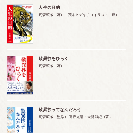
人生の目的
高森顕徹（著） 茂本ヒデキチ（イラスト・画）
歎異抄をひらく
高森顕徹（著）
歎異抄ってなんだろう
高森顕徹（監修） 高森光晴・大見滋紀（著）