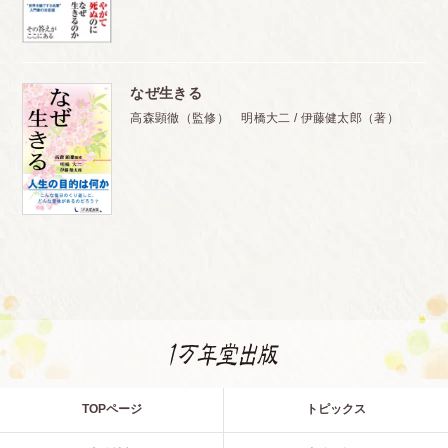
なぜ生きる
高森顕徹（監修） 明橋大二 / 伊藤健太郎（著）
TOPページ
トピックス