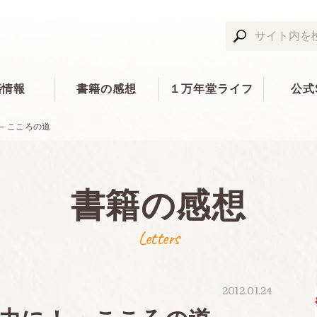
籍情報
書籍の感想
１万年堂ライフ
公式
– こころの道
書籍の感想
Letters
2012.01.24