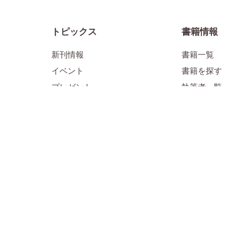
トピックス
書籍情報
新刊情報
書籍一覧
イベント
書籍を探す
プレゼント
執筆者一覧
メディア掲載情報
お知らせ
1万年堂ライフ
公式SNS
「すべて」のライフ記事
「子育て」
ル
「子育て」のライフ記事
「HSP・H
「人生」のライフ記事
「日本の古
「仏教」のライフ記事
「生きる目
人気連載
公式Instagr