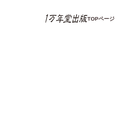
TOPページ
書籍の感想
書籍の感想一覧
読書感想文コンクー