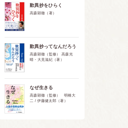
歎異抄をひらく
高森顕徹（著）
歎異抄ってなんだろう
高森顕徹（監修） 高森光
晴・大見滋紀（著）
なぜ生きる
高森顕徹（監修） 明橋大
二 / 伊藤健太郎（著）