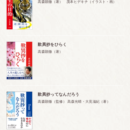
高森顕徹（著） 茂本ヒデキチ（イラスト・画）
歎異抄をひらく
高森顕徹（著）
歎異抄ってなんだろう
高森顕徹（監修） 高森光晴・大見滋紀（著）