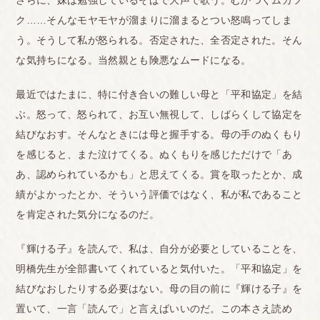
ク……そんなモヤモヤが溜まりに溜まるとつい怒鳴ってしま
う。そうして私が怒られる。否定された、全否定された。そん
な気持ちになる。当然親とも険悪なムードになる。
最近ではたまに、特に付き合いの難しい母と「平和協定」を結
ぶ。怒って、怒られて、お互い無視して、しばらくして協定を
結びなおす。そんなときには母と握手する。母の手のぬくもり
を感じると、また泣けてくる。ぬくもりを感じただけで「あ
あ、認められているかも」と思えてくる。賞を取ったとか、成
績がよかったとか、そういう評価ではなく、私が私であること
を肯定された気分になるのだ。
『輝ける子』を読んで、私は、自分が必要としていることを、
明橋先生が全部書いてくれていると気付いた。「平和協定」を
結びなおしたりする必要はない。母の目の前に『輝ける子』を
置いて、一言「読んで」と言えばいいのだ。この本さえ読め