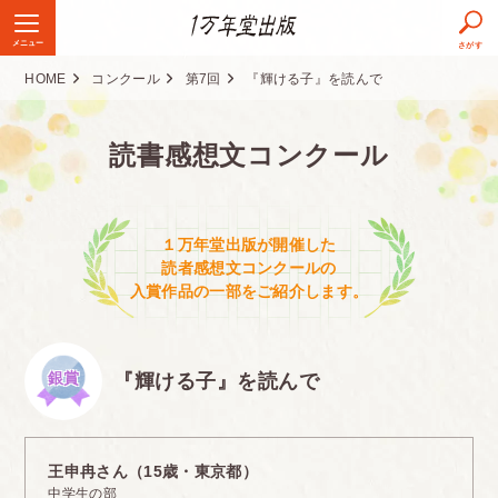
メニュー
さがす
HOME
コンクール
第7回
『輝ける子』を読んで
読書感想文コンクール
１万年堂出版が開催した
読者感想文コンクールの
入賞作品の一部をご紹介します。
銀賞
『輝ける子』を読んで
王申冉さん（15歳・東京都）
中学生の部