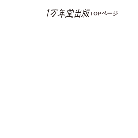
TOPページ
書籍の感想
書籍の感想一覧
読書感想文コンクー