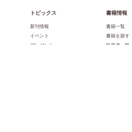
トピックス
書籍情報
新刊情報
書籍一覧
イベント
書籍を探す
プレゼント
執筆者一覧
メディア掲載情報
お知らせ
1万年堂ライフ
公式SNS
「すべて」のライフ記事
「子育て」
ル
「子育て」のライフ記事
「HSP・H
「人生」のライフ記事
「日本の古
「仏教」のライフ記事
「生きる目
人気連載
公式Instagr