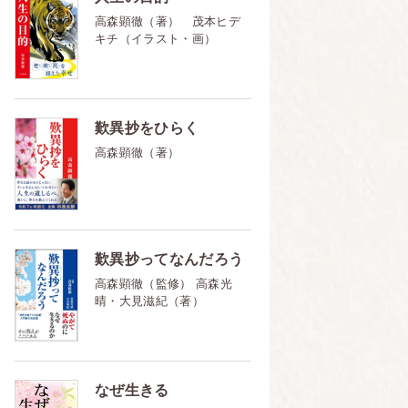
高森顕徹（著） 茂本ヒデ
キチ（イラスト・画）
歎異抄をひらく
高森顕徹（著）
歎異抄ってなんだろう
高森顕徹（監修） 高森光
晴・大見滋紀（著）
なぜ生きる