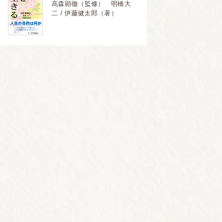
高森顕徹（監修） 明橋大
二 / 伊藤健太郎（著）