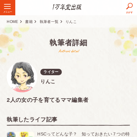
メニュー
さがす
HOME
書籍
執筆者一覧
りんこ
執筆者詳細
Authors detail
ライター
りんこ
2人の女の子を育てるママ編集者
執筆したライフ記事
HSCってどんな子？ 知っておきたい７つの特