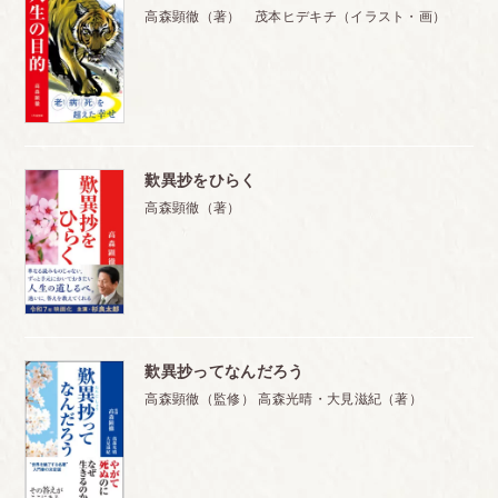
高森顕徹（著） 茂本ヒデキチ（イラスト・画）
歎異抄をひらく
高森顕徹（著）
歎異抄ってなんだろう
高森顕徹（監修） 高森光晴・大見滋紀（著）