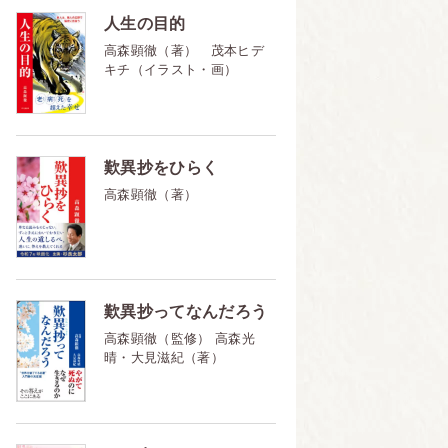
人生の目的
高森顕徹（著） 茂本ヒデ
キチ（イラスト・画）
歎異抄をひらく
高森顕徹（著）
歎異抄ってなんだろう
高森顕徹（監修） 高森光
晴・大見滋紀（著）