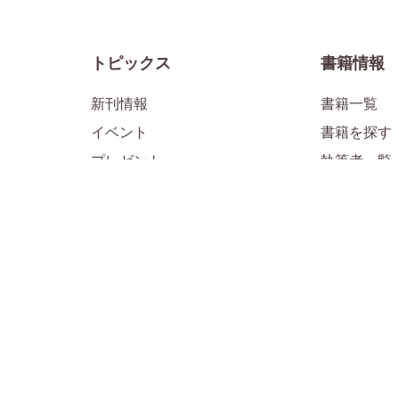
トピックス
書籍情報
新刊情報
書籍一覧
イベント
書籍を探す
プレゼント
執筆者一覧
メディア掲載情報
お知らせ
1万年堂ライフ
公式SNS
「すべて」のライフ記事
「子育て」
ル
「子育て」のライフ記事
「HSP・H
「人生」のライフ記事
「日本の古
「仏教」のライフ記事
「生きる目