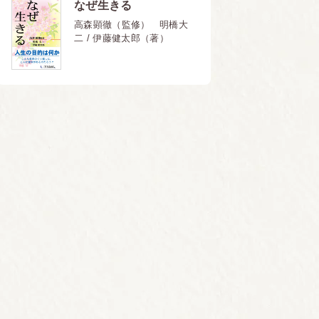
なぜ生きる
高森顕徹（監修） 明橋大
二 / 伊藤健太郎（著）