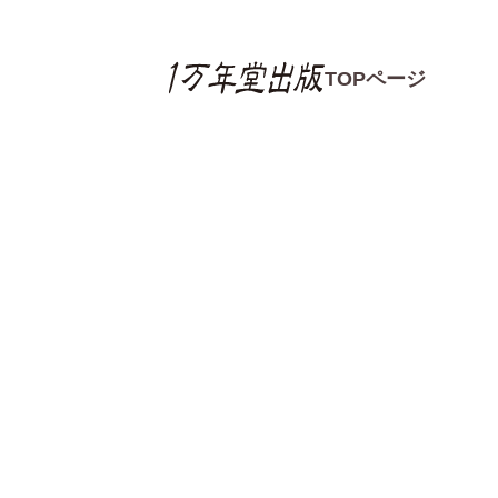
TOPページ
書籍の感想
書籍の感想一覧
読書感想文コンクー