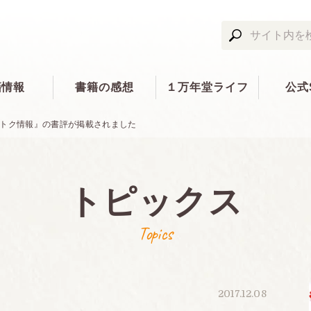
籍情報
書籍の感想
１万年堂ライフ
公式
おトク情報』の書評が掲載されました
トピックス
Topics
2017.12.08