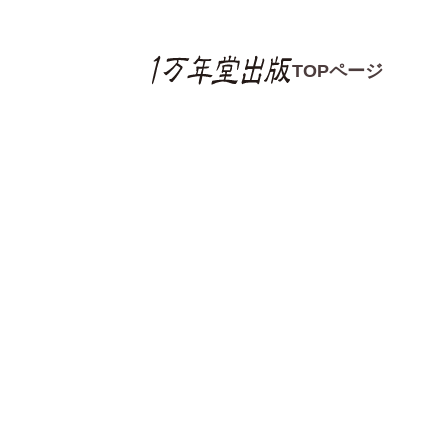
TOPページ
書籍の感想
書籍の感想一覧
読書感想文コンクー