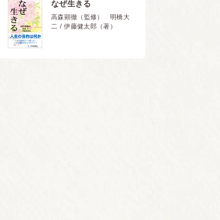
なぜ生きる
高森顕徹（監修） 明橋大
二 / 伊藤健太郎（著）