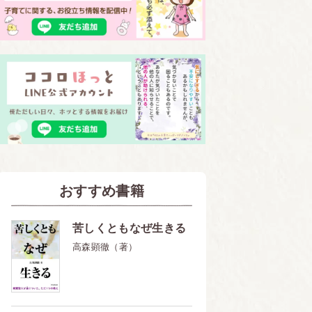
おすすめ書籍
苦しくともなぜ生きる
高森顕徹（著）