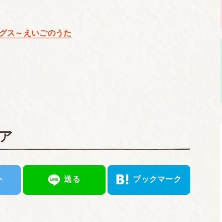
グス～えいごのうた
ア
ト
送る
ブックマーク