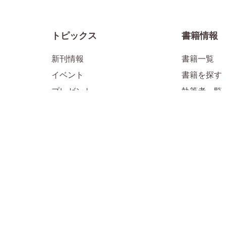
トピックス
書籍情報
新刊情報
書籍一覧
イベント
書籍を探す
プレゼント
執筆者一覧
メディア掲載情報
お知らせ
1万年堂ライフ
公式SNS
「すべて」のライフ記事
「子育て」
ル
「子育て」のライフ記事
「HSP・H
「人生」のライフ記事
「日本の古
「仏教」のライフ記事
「生きる目