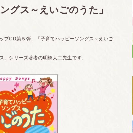
ソングス～えいごのうた」
ップCD第５弾、「子育てハッピーソングス～えいご
ス」シリーズ著者の明橋大二先生です。