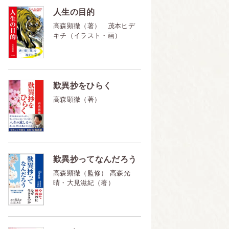
人生の目的
高森顕徹（著） 茂本ヒデ
キチ（イラスト・画）
歎異抄をひらく
高森顕徹（著）
歎異抄ってなんだろう
高森顕徹（監修） 高森光
晴・大見滋紀（著）