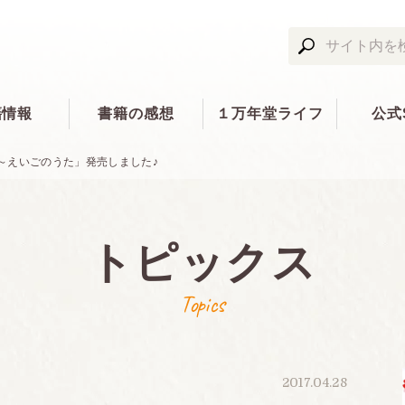
籍情報
書籍の感想
１万年堂ライフ
公式
～えいごのうた」発売しました♪
トピックス
Topics
2017.04.28