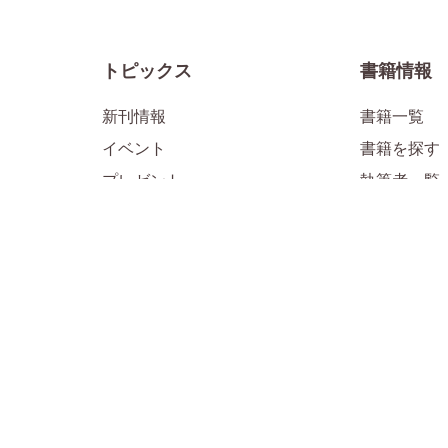
トピックス
書籍情報
新刊情報
書籍一覧
イベント
書籍を探す
プレゼント
執筆者一覧
メディア掲載情報
お知らせ
1万年堂ライフ
公式SNS
「すべて」のライフ記事
「子育て」
ル
「子育て」のライフ記事
「HSP・H
「人生」のライフ記事
「日本の古
「仏教」のライフ記事
「生きる目