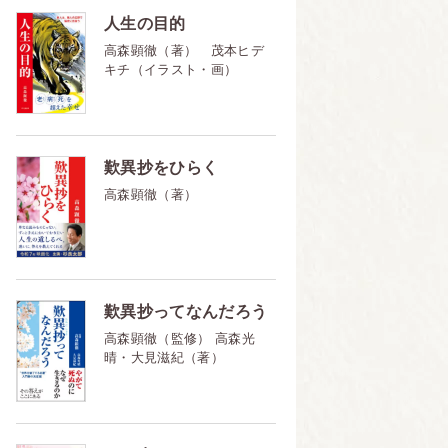
人生の目的
高森顕徹（著） 茂本ヒデ
キチ（イラスト・画）
歎異抄をひらく
高森顕徹（著）
歎異抄ってなんだろう
高森顕徹（監修） 高森光
晴・大見滋紀（著）