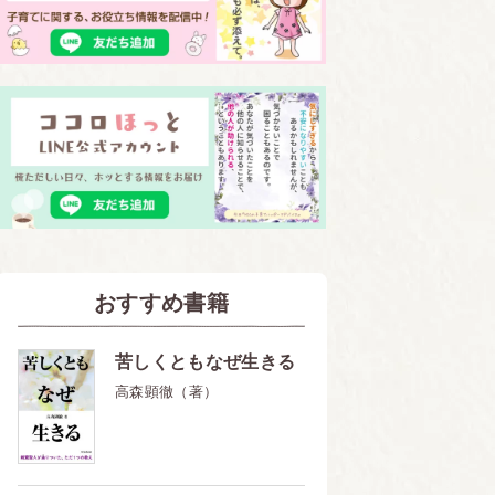
おすすめ書籍
苦しくともなぜ生きる
高森顕徹（著）