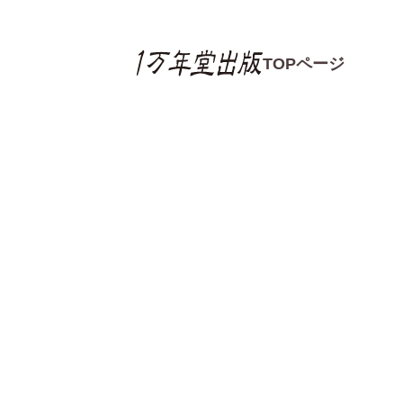
TOPページ
書籍の感想
書籍の感想一覧
読書感想文コンクー