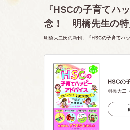
『HSCの子育てハ
念！ 明橋先生の特
明橋大二氏の新刊、
『HSCの子育てハ
HSCの
明橋大二