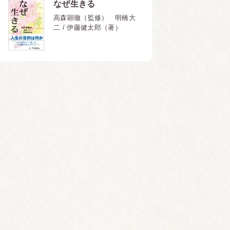
なぜ生きる
高森顕徹（監修） 明橋大
二 / 伊藤健太郎（著）