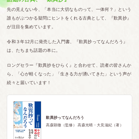
先の見えない今、「本当に大切なものって、一体何？」という
誰もがぶつかる疑問にヒントをくれる古典として、『歎異抄』
が注目を集めています。
令和３年12月に発売した入門書、『歎異抄ってなんだろう』
は、たちまち話題の本に。
ロングセラー『歎異抄をひらく』と合わせて、読者の皆さんか
ら、「心が軽くなった」「生きる力が湧いてきた」という声が
続々と届いています！
歎異抄ってなんだろう
高森顕徹（監修） 高森光晴・大見滋紀（著）