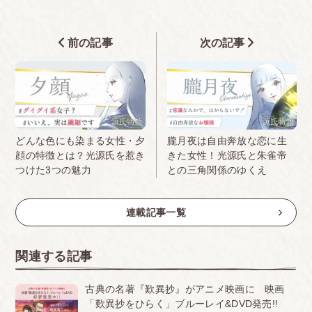
前の記事
次の記事
朧月夜は自由奔放な恋に生
どんな色にも染まる女性・夕
きた女性！光源氏と朱雀帝
顔の特徴とは？光源氏を惹き
との三角関係のゆくえ
つけた3つの魅力
連載記事一覧
関連する記事
古典の名著『歎異抄』がアニメ映画に 映画
「歎異抄をひらく」ブルーレイ&DVD発売!!