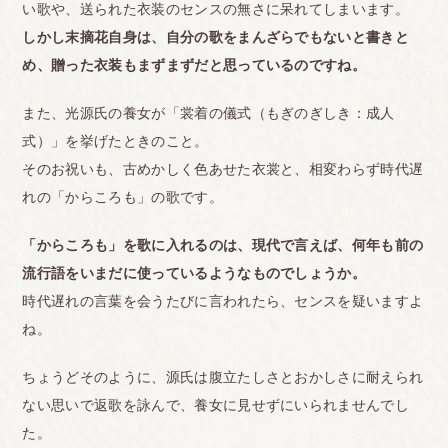
い歌や、送られた衣装のセンスの無さに呆れてしまいます。
しかし末摘花自身は、自分の歌をまんざらでもないと書きと
め、贈った衣装もまずまずだと思っているのですね。
また、光源氏の養女が「裳着の儀式（もぎのぎしき：成人
式）」を挙げたときのこと。
そのお祝いも、古めかしく色あせた衣裳と、相変わらず時代遅
れの「からころも」の歌です。
「からころも」を歌に入れるのは、現代で言えば、何年も前の
流行語をいまだに使っているようなものでしょうか。
時代遅れの言葉を会うたびに言われたら、センスを疑いますよ
ね。
ちょうどそのように、源氏は腹立たしさとおかしさに耐えられ
ない思いで返歌を詠んで、養女に見せずにいられませんでし
た。