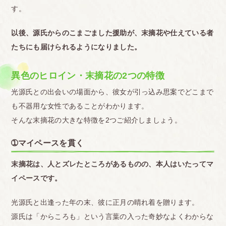
す。
以後、源氏からのこまごました援助が、末摘花や仕えている者
たちにも届けられるようになりました。
異色のヒロイン・末摘花の2つの特徴
光源氏との出会いの場面から、彼女が引っ込み思案でどこまで
も不器用な女性であることがわかります。
そんな末摘花の大きな特徴を2つご紹介しましょう。
➀マイペースを貫く
末摘花は、人とズレたところがあるものの、本人はいたってマ
イペースです。
光源氏と出逢った年の末、彼に正月の晴れ着を贈ります。
源氏は「からころも」という言葉の入った奇妙なよくわからな