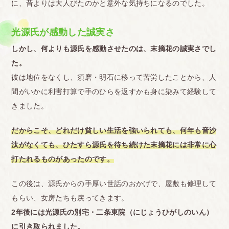
に、昔よりは大人びたのかと意外な気持ちになるのでした。
光源氏が感動した誠実さ
しかし、何よりも源氏を感動させたのは、末摘花の誠実さでし
た。
彼は地位をなくし、須磨・明石に移って苦労したことから、人
間がいかに利害打算で手のひらを返すかも身に染みて経験して
きました。
だからこそ、どれだけ貧しい生活を強いられても、何年も音沙
汰がなくても、ひたすら源氏を待ち続けた末摘花には非常に心
打たれるものがあったのです。
この後は、源氏からの手厚い世話のおかげで、屋敷も修理して
もらい、女房たちも戻ってきます。
2年後には光源氏の別宅・二条東院（にじょうひがしのいん）
に引き取られました。