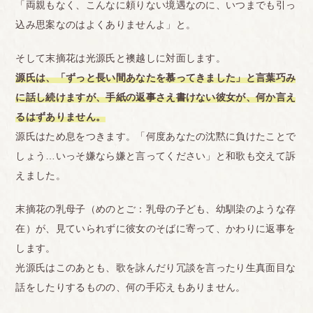
「両親もなく、こんなに頼りない境遇なのに、いつまでも引っ
込み思案なのはよくありませんよ」と。
そして末摘花は光源氏と襖越しに対面します。
源氏は、「ずっと長い間あなたを慕ってきました」と言葉巧み
に話し続けますが、手紙の返事さえ書けない彼女が、何か言え
るはずありません。
源氏はため息をつきます。「何度あなたの沈黙に負けたことで
しょう…いっそ嫌なら嫌と言ってください」と和歌も交えて訴
えました。
末摘花の乳母子（めのとご：乳母の子ども、幼馴染のような存
在）が、見ていられずに彼女のそばに寄って、かわりに返事を
します。
光源氏はこのあとも、歌を詠んだり冗談を言ったり生真面目な
話をしたりするものの、何の手応えもありません。