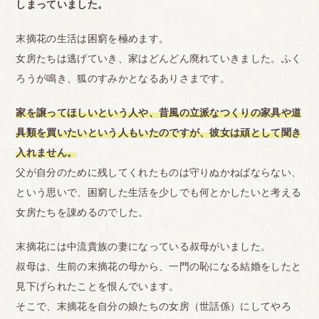
しまっていました。
末摘花の生活は困窮を極めます。
女房たちは逃げていき、家はどんどん廃れていきました。ふく
ろうが鳴き、狐のすみかとなるありさまです。
家を譲ってほしいという人や、昔風の立派なつくりの家具や道
具類を買いたいという人もいたのですが、彼女は頑として聞き
入れません。
父が自分のために残してくれたものは守りぬかねばならない、
という思いで、困窮した生活を少しでも何とかしたいと考える
女房たちを諌めるのでした。
末摘花には中流貴族の妻になっている叔母がいました。
叔母は、生前の末摘花の母から、一門の恥になる結婚をしたと
見下げられたことを恨んでいます。
そこで、末摘花を自分の娘たちの女房（世話係）にしてやろ