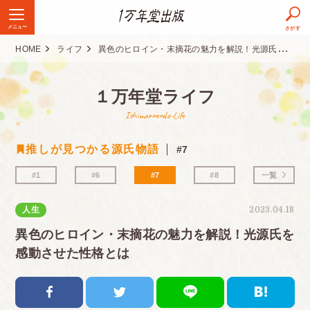
メニュー
さがす
HOME
ライフ
異色のヒロイン・末摘花の魅力を解説！光源氏を感動させた性格とは
１万年堂ライフ
Ichimannendo-Life
推しが見つかる源氏物語
#7
#1
#6
#7
#8
一覧
人生
2023.04.18
異色のヒロイン・末摘花の魅力を解説！光源氏を
感動させた性格とは