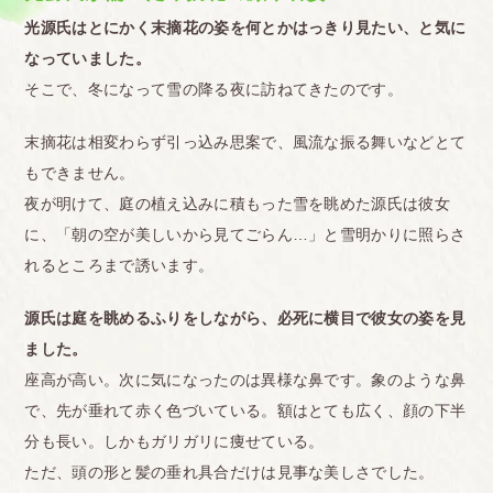
光源氏はとにかく末摘花の姿を何とかはっきり見たい、と気に
なっていました。
そこで、冬になって雪の降る夜に訪ねてきたのです。
末摘花は相変わらず引っ込み思案で、風流な振る舞いなどとて
もできません。
夜が明けて、庭の植え込みに積もった雪を眺めた源氏は彼女
に、「朝の空が美しいから見てごらん…」と雪明かりに照らさ
れるところまで誘います。
源氏は庭を眺めるふりをしながら、必死に横目で彼女の姿を見
ました。
座高が高い。次に気になったのは異様な鼻です。象のような鼻
で、先が垂れて赤く色づいている。額はとても広く、顔の下半
分も長い。しかもガリガリに痩せている。
ただ、頭の形と髪の垂れ具合だけは見事な美しさでした。