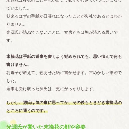
末摘花は昨夜のことを思い出して恥ずかしさでいっぱいになっ
ていました。
朝来るはずの手紙が日暮れになったことが失礼であるとはわか
りません。
光源氏が訪ねてこないことに、女房たちは胸が潰れる思いで
す。
末摘花は手紙の返事を書くよう勧められても、思い悩んで何も
書けません。
乳母子が教えて、色あせた紙に書かせます。古めかしい筆跡で
した。
返事を受け取った源氏は、更にがっかりします。
しかし、源氏は気の毒に思ってか、その後もときどき末摘花の
ところに通うのです。
光源氏が驚いた末摘花の顔や容姿