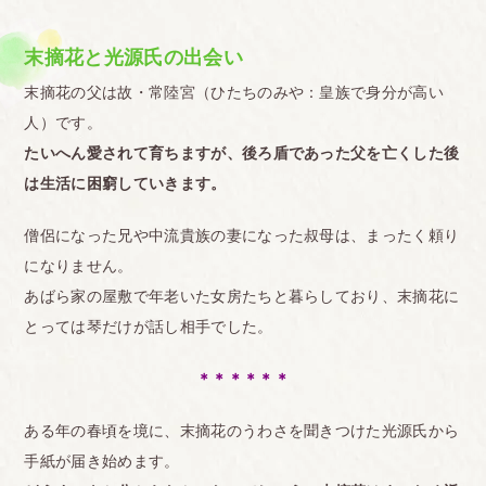
末摘花と光源氏の出会い
末摘花の父は故・常陸宮（ひたちのみや：皇族で身分が高い
人）です。
たいへん愛されて育ちますが、後ろ盾であった父を亡くした後
は生活に困窮していきます。
僧侶になった兄や中流貴族の妻になった叔母は、まったく頼り
になりません。
あばら家の屋敷で年老いた女房たちと暮らしており、末摘花に
とっては琴だけが話し相手でした。
＊＊＊＊＊＊
ある年の春頃を境に、末摘花のうわさを聞きつけた光源氏から
手紙が届き始めます。