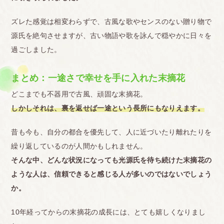
ズレた感覚は相変わらずで、古風な歌やセンスのない贈り物で
源氏を絶句させますが、古い物語や歌を詠んで穏やかに日々を
過ごしました。
まとめ：一途さで幸せを手に入れた末摘花
どこまでも不器用で古風、頑固な末摘花。
しかしそれは、裏を返せば一途という長所にもなりえます。
昔も今も、自分の都合を優先して、人に近づいたり離れたりを
繰り返しているのが人間かもしれません。
そんな中、どんな状況になっても光源氏を待ち続けた末摘花の
ような人は、信頼できると感じる人が多いのではないでしょう
か。
10年経ってからの末摘花の成長には、とても嬉しくなりまし