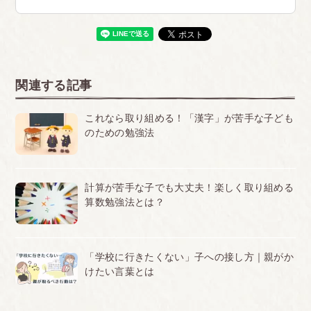
ークレットパーマでも注意を受けなかったです。
逆に目をつけられている子にはちょっとした部分で
アウトにさせてくるのはある意味校則外の部分をパ
ワハラで叩きつけていると思います。
<br>
関連する記事
■岐阜
私は男なのですが、当時髪を伸ばしており、邪魔だ
これなら取り組める！「漢字」が苦手な子ども
のための勉強法
ったのでマンバンスタイルにしていました。そうし
たら、『その髪型でいいと思っているのか』と私自
身が男というだけでその髪型を否定され、その髪型
計算が苦手な子でも大丈夫！楽しく取り組める
算数勉強法とは？
を辞める事を促された。
<br>
<br>
■愛知県
「学校に行きたくない」子への接し方｜親がか
けたい言葉とは
前髪のくせがすごいからアイロンで少し巻いて治し
たら、アイロン使うなって怒られた
<b