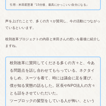
■神奈川
引用：米田星慧著『
15分後、最高にかっこいい自分になる
』
地毛の色が茶色だからって次の日までに黒髪戻しで
染めさせられた。地毛証明なんて通用しない学校で
声を上げたことで、多くの方々が賛同し、今の活動につながっ
す。頭髪検 査の先生が部活の顧問で染めざるを得ま
ているといいます。
せんでした。しかも4回頭髪検査で引っかかったら
校則改革プロジェクトの内容と米田さんの想いを最後に紹介し
退学です。
<br>
ますね。
■神奈川
私は一重がコンプレックスでアイプチを普段してい
校則改革に賛同してくださる多くの方々と、今あ
るのですが、学校につけて行ったら、今すぐ外せと
る問題点を話し合わせてもらっている。ネクタイ
言われ化粧落としをつかって落とさせられました。
をしめ、スーツを着て、時には議会に足を運び、
また反省文を二枚かかされ、自分のコンプレックス
僕が知る実態の話もした。区長やNPO法人の方々
をなぜこんなにも公にしてしかも反省しなければい
とも話をさせていただいた。
けないかわかりませんでした。まわりの子は怒られ
ツーブロックの髪型をしている人が怖い、という
るのが怖くて整形をしている子もいました。ですが