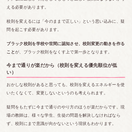
ります。
える必要があります。
<br>
校則を変えるには「今のままで正しい」という思い込みに、疑
■福島
問を起こす必要があります。
高校3年生です!! 友達が野球部でもともと坊主だっ
たのですが、耳に髪が0.5mm~1mmかかっただけで
ブラック校則を学校や世間に認知させ、校則変更の動きを作る
次週再検査となっていました。
こと
が、ブラック校則をなくす上で第一歩となります。
また、自分は前髪が目にかかってると言われたので
今まで通りが楽だから（校則を変える優先順位が低
すが鏡を見てもかかっておらず、結局、オン眉でぱ
い）
っつん前髪になりました。
おかしな校則があると思っても、校則を変えるエネルギーを使
また、学校の校則には高校生らしい髪型としか書い
いたくなくて、変更しないというのも考えられます。
ていないのに「かっこつけるのは卒業してから」と
言われるのが嫌でした。
疑問をもたずに今まで通りのやり方のほうが楽だからです。現
場の教師は、様々な学生、生徒の問題を解決しなければなら
<br>
ず、校則にまで意識が向かないという現状もわかります。
■群馬