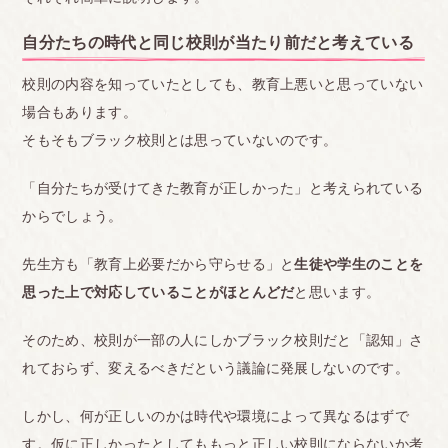
なくなった
自分たちの時代と同じ校則が当たり前だと考えている
<br>
■宮城
校則の内容を知っていたとしても、教育上悪いと思っていない
アイロンでセットする事が校則で禁止されていま
場合もあります。
す。
そもそもブラック校則とは思っていないのです。
厳しく注意はされませんが禁止されている事なので
「自分たちが受けてきた教育が正しかった」と考えられている
セットしている事が悪いように感じ罪悪感がありま
からでしょう。
す。
先生方も「教育上必要だから守らせる」と
生徒や学生のことを
もちろんパーマなども禁止です。
思った上で対応していることがほとんどだ
と思います。
それから髪の色を長期休暇などに染めて色落ちする
とその都度黒染めしろと指導が入ります。
そのため、校則が一部の人にしかブラック校則だと「認知」さ
学生なので何度もカラー剤を買うお金がもったいな
れておらず、変えるべきだという議論に発展しないのです。
いのと髪や頭皮が心配です。
しかし、何が正しいのかは時代や環境によって異なるはずで
そしてワックスを持ってくるなと没収された事もあ
す。仮に正しかったとしてももっと正しい校則にならないか考