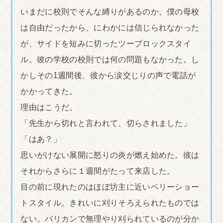
■千葉県
いまだに校則でそんな縛りがあるのか。僕の母校
ツーブロックにしたらブロックのところをマッキー
は自由だったから、にわかには信じられなかった
ペンでぬられた。
が、サイドを短みに切ったツーブロックスタイ
<br>
ル。彼の学校の校則では何の問題もなかった。し
■東京
かしその1週間後、彼から涙交じりの声で電話が
うちの学校は私立で、メイクも禁止。メイクをする
かかってきた。
のはなにが悪いのかわからない。
理由はこうだ。
逆に大人になってメイクしてない人は常識的にどう
「先生から切れと言われて、切らされました」
かと思うから、一種の社会勉強としてメイクは覚え
「はあ？」
ないといけないと思う。
思いがけない展開に怒りの炎が燃え始めた。彼は
公立との差が生まれてしまう。
それからさらに１週間がたって来店した。
ギャルみたいな化粧がだめなのは一歩譲るけど、う
目の前に現れたのはほぼ坊主に近いベリーショー
っすらメイクするのもだめな理由を先生に聞きた
トスタイル。きれいに刈りそろえられたものでは
い。先生になんでダメか聞いたら校則だからって言
ない。バリカンで無理やり刈られているのが分か