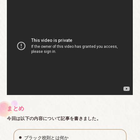
くれ ないので、昼休み後の掃除の始まる時間まで食
べることもよくあった。 小1の時も中3の時も同じ
20分なので、特に低学年の頃は食べきれず残飯とし
て捨てるしかないこともよくあった
・先生の許可が出るまでは水分補給禁止(公立小、公
立中、エアコンが無く夏は扇風機が後ろで2台回っ
てるだけの 教室で) →幸い熱中症になる生徒は出な
かったが、いてもおかしくなかった。そもそも水筒
は教室後ろのロッカーの上に並 べてあり、誰も水分
補給できなかった
・水筒の中身は水かお茶(公立小、公立中) →私はこ
まとめ
っそりポカリスエットを入れて持っていった。しか
今回は以下の内容について記事を書きました。
し先生が水筒の中身を確認することはなく、罰や指
導 もなかった。小学校低学年の時は罪悪感に駆られ
ブラック校則とは何か