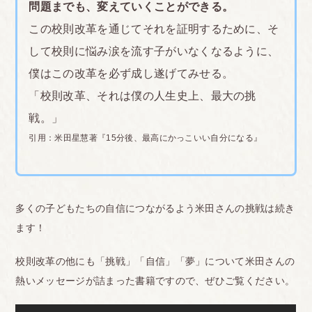
問題までも、変えていくことができる。
・授業でまだ習ってない漢字を書いてはいけない。
この校則改革を通じてそれを証明するために、そ
振り仮名付けてもダメ(公立小) ◯◯小学校のしおり
して校則に悩み涙を流す子がいなくなるように、
などのルール表?には書かれておらず、入学したて
僕はこの改革を必ず成し遂げてみせる。
の小1の私が、既に知っていた6年生で習う 漢字を
「校則改革、それは僕の人生史上、最大の挑
書いていて、他の同級生に止められた。当時の担任
戦。」
の先生はむしろ褒めてくれたのに、なぜ先のことを
引用：米田星慧著『
15分後、最高にかっこいい自分になる
』
知り たい学びたいという意欲を我慢せねばならない
のかと悲しくなった。小1の1学期、既に小学校6年
分の漢字の読み 書きや、わり算も知っていた私に
は、ひらがなや1+1から始める授業が退屈で時間の
多くの子どもたちの自信につながるよう米田さんの挑戦は続き
ます！
無駄に感じた。
・給食は20分で食べ終える(公立小、公立中) →さす
校則改革の他にも「挑戦」「自信」「夢」について米田さんの
がに黙って食べさせる指導はなかったが、私は食べ
熱いメッセージが詰まった書籍ですので、ぜひご覧ください。
るのが遅く、配膳担当の子に言っても量を減らして