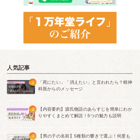
室にエアコンがあるのに つけてくれなくて扇風機を
もってきたらだめとか暑すぎです。30度以上あって
もつけてくれなくてしんどいです。 下敷きであおい
だら仰ぐものじゃないでしょって言われます。
<br>
■兵庫
地毛が茶色い子に対して、 期限までに(指導から1週
間くらい)髪の色みんなと合わせてこいって指導があ
人気記事
って、その子は反論してましたが、通 るわけもな
1
「死にたい」「消えたい」と言われたら？精神
く、2〜3日後には黒になっていました
<br>
科医からのメッセージ
■奈良県
私の友人の話です。 私の友人は、地毛が元々明る
2
【内容要約】源氏物語のあらすじを簡単にわか
く、外での部活をしていたため焼けてしまい、余計
りやすくまとめて解説！5つの魅力も説明
に明るくなっていて、毛先の方は ほぼ金髪と言って
もいいほど明るい髪の毛でした。 申請をすれば通る
3
【男の子の名前】5種類の響きで選ぶ！何度も