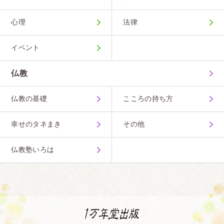
前髪を水で洗わされ、かわかされ、トイレで髪の毛
を切らせられました。
心理
法律
普通ってなんですかね。人によって加減も違います
イベント
よね。頭髪でなぜ学業に支障がでるという理由が正
しいことになってるのでしょうか。
仏教
<br>
仏教の基礎
こころの持ち方
■福岡県
枝毛の部分が明るいから全部切ってこいと言われ再
幸せのタネまき
その他
検査までにカットしなきゃいけなくなった
<br>
仏教塾いろは
■福岡県
生徒によって変わる。例えば、いつも検査に引っか
かる僕みたいな人達は毎回厳しい。僕よりも髪が長
い優等生が セーフになっていた。 明日までに切っ