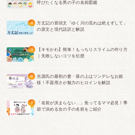
呼びたくなる男の子の名前図鑑
はずだったのですが、受験の時に不利になるから、
校則などとガミガミ言われ黒染めさせられて いまし
た。
4
方丈記の冒頭文「ゆく川の流れは絶えずして」
の原文と現代語訳と解説
黒染めを1回してしまったらやりにくくなるカラー
も出てくるんじゃないかと、可哀想でした。
<br>
5
【キモかわ】簡単！もっちりスライムの作り方
■岡山県
｜失敗しないコツを伝授
高校入学前に高校の先生から、髪の毛先が傷んでい
て少し色が明るいから入学式までに染めるか切るか
6
光源氏の最初の妻・葵の上はツンデレなお姫
してこいと 言われました。
様！不器用さが魅力のヒロインを解説
学校生活では、髪が肩にかかる長さは1つくくりか2
つくくり。耳より上の高さで結ぶのはダメ。ポニー
7
「名前が決まらない…」焦ってるママ必見！季
テールはダメ。前髪が目にかかってはいけない。パ
節で決める女の子の名前をご紹介
ーマ、巻き髪はダメなどの決まりがありました。
私は被服デザイン科だったので、文化祭などのイベ