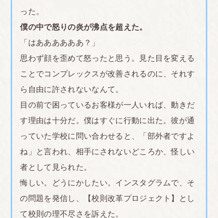
われるけど、先生もなんでダメかの本当の理由を知
った。
らないで納得できる説明すらできないのに生徒に無
僕の中で怒りの炎が沸点を超えた。
理矢理おしつけないでほしい。
<br>
「はああああああ？」
<br>
思わず顔を歪めて怒ったと思う。見た目を変える
■東京
ことでコンプレックスが改善されるのに、それす
絶対に髪を縛らなければならないという校則により
ら自由に許されないなんて。
頭皮がただれた。
目の前で困っているお客様が一人いれば、動きだ
発汗量がかなり多い体質である。体育の後、ひどい
す理由は十分だ。僕はすぐに行動に出た。彼が通
時は汗が髪から滴るくらいになる。
っていた学校に問い合わせると、「部外者ですよ
しかし髪を下ろせないので乾かすことが出来ず頭皮
ね」と言われ、相手にされないどころか、怪しい
がかぶれた。さらにその痒みから頭皮をかいてしま
者として見られた。
い膿んでしまった。
悔しい。どうにかしたい。インスタグラムで、そ
<br>
の問題を発信し、【校則改革プロジェクト】とし
<br>
て校則の理不尽さを訴えた。