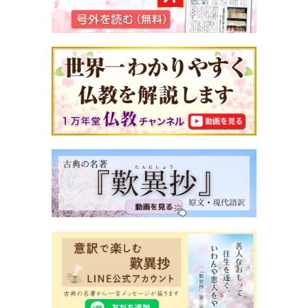
式の在校生代 表送辞を担当することに、その時にま
た先生に「髪が茶色いから正式な行事に相応しくな
い、黒染めしなさい。」 と言われました。でも私は
2回黒染めをしたんです。 しかも髪を茶色に染める
のはダメなのに黒く染めるのはいいだなんて都合が
良すぎると思いました。
もうひとつあるのですが、私は小学生の頃に片親が
外国人であったのも影響してピアスを開けていまし
た。ピアス の穴は高校生になってバレてしまって、
その時学校の校則には「ピアスなどの装飾品を付け
るのを禁止する」と書かれていました。ですからピ
アス穴が開いているのは大丈夫で付けてきたらいけ
ないんだと思っていたのですが先 生は「開けるのも
禁止」だと。「閉めてきてね 」と言われましたが昔