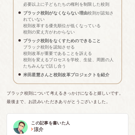
て律儀に捨てていたが、高学年や中学生になると捨
必要以上に子どもたちの権利を制限した校則
てずに飲ん だ。親も「(熱中症になるから)飲めば良
ブラック校則がなくならない理由
校則が認知さ
れていない
い」と言ってくれた
校則改革する優先順位が低くなっている
・飴の袋が廊下に落ちてるだけで学年集会(公立中)
校則の変え方がわからない
ブラック校則をなくすためのできること
→いちいちそんなことで集会を開くのが時間の無駄
ブラック校則を認知させる
だと感じたし、張本人を追及するくらいなら、私が
校則改革が重要であることを訴える
校則を変えるプロセスを学校、生徒、周囲の人
受けていた いじめの犯人を追及・指導してほしかっ
たちみんなで話し合う
た
<br>
米田星慧さんと校則改革プロジェクトを紹介
<br>
■山梨県
ブラック校則について考えるきっかけになると嬉しいです。
山梨県立甲府工業高等学校で頭髪検査の基準はクリ
最後まで、お読みいただきありがとうございました。
アしているのにも関わらず、突然現れたボリューム
という謎の理由で切らされました、友達も同じ理由
この記事を書いた人
で引っかかりました
涼介