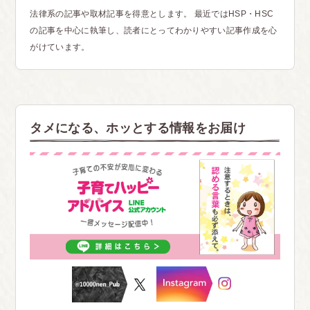
法律系の記事や取材記事を得意とします。 最近ではHSP・HSC
■岐阜
の記事を中心に執筆し、読者にとってわかりやすい記事作成を心
がけています。
卒業式の時、友達がツーブロだけでその場坊主にさ
れた。
具体的に、生徒の模範にならないから。
同じ理由で、卒業したあとの離任式でどんな髪型で
タメになる、ホッとする情報をお届け
も式に参列しても良かったのに、突然学校側から入
るな!!と言われた。
今までの先輩達の代では良かったのに。
生徒の模範になる以前に校則全てのルールを明確に
し、その範囲内での髪の長さや処罰を教えて貰えれ
ばこんな事にならなかったのにと常々思っていま
す。
自分は学校側に信頼されていたので、米田さんのシ