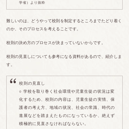
に謹慎処分 にされました。
学省）より抜粋
後輩→ツーブロックをバレないように入れてたら、
難しいのは、どうやって校則を制定するところまでたどり着く
検査のときに先生5、6人に囲まれて無理やり髪の毛
のか、そのプロセスを考えることです。
を触ら れ、その場で髪の毛を切られたそうです。
別の後輩→女の子の後輩なんですが、ピアスがバレ
校則の決め方のプロセスが決まっていないからです。
た後に、塞がってるか確認するときに、男の先生に
校則の見直しについても参考になる資料があるので、紹介しま
耳を毎回触 られて確認されることが嫌だと言ってま
す。
した。
同級生の友達→元々地毛が明るい子だったのです
校則の見直し
が、1年生の夏休みに1回だけ染めたことがあって、
○ 学校を取り巻く社会環境や児童生徒の状況は変
髪の毛は完 全に生え変わったのに、3年になった今
化するため、校則の内容は、児童生徒の実情、保
も頭髪検査の度に黒染めさせられています。
護者の考え方、地域の状況、社会の常識、時代の
同じような内容が他の子でもたくさんあります。
進展などを踏まえたものになっているか、絶えず
自分がピアスの違反の反省文を書かされた時に「大
積極的に見直さなければならない。