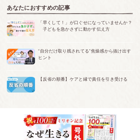
<br>r>
あなたにおすすめの記事
■滋賀
「早くして！」が口ぐせになっていませんか？
卒業アルバムの写真を撮る日に私はくせ毛なのです
子どもを急かさずに動かす伝え方
が巻いてきていると思われクラスのみんなを待たせ
説得しても信じてもらえず「髪の毛濡らして撮
“自分だけ取り残されてる”焦燥感から抜け出す
る?」と言われました。
ヒント
くせ毛登録をしていない、学生手帳の写真はストレ
ートに見えると言われ結局手で押さえてから撮りま
【反省の順番】ケアと縁で責任を引き受ける
した。信じてもらえず最悪な気分での卒業写真撮影
になりました。
<br>
■京都
中学2年生の時に髪を少し茶色く染めました。注意
されてすぐに黒染めをして5ヶ月程たった頃に卒業