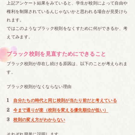
上記アンケート結果をみていると、学生が校則によって自由や
緒に提出しましたが、入学1ヶ月後に黒に染めさせ
権利を制限されているんじゃないかと思われる場合が見受けら
られました。当然根元が伸びてくる ので逆プリンみ
れます。
たいになりその都度染めさせられます。市販の黒染
ではこのようなブラック校則をなくすために何ができるか、考
めじゃ補えなくなり、美容室で染めたこともありま
えてみます。
す。もちろん実費です。今髪が痛みすぎてちぎれて
スカスカです。洗う度、乾かす度に恐ろしいぐらい
ブラック校則を見直すためにできること
毛が切 れます。同じ学年にいる明らかにハーフだと
ブラック校則が存在し続ける原因は、以下のことが考えられま
わかる顔の子にはそんなこと強要しないのに。結
す。
果、転校しました。
ブラック校則がなくならない理由
<br>
■北海道
自分たちの時代と同じ校則が当たり前だと考えている
染めてないのに何回も黒染めさせられて痛みすぎて
今まで通りが楽（校則を変える優先順位が低い）
体育の時風が吹くだけで髪がゴワゴワになって絡ま
校則の変え方がわからない
って取れなくなったその結果髪を短くしないといけ
それぞれ簡単に説明します。