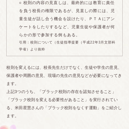
○ 校則の内容の見直しは、最終的には教育に責任
人の古い固定概念を今の高校生に押し付けないでほ
を負う校長の権限であるが、見直しの際には、児
しい」という ような内容を書いた時は、反省文を新
童生徒が話し合う機会を設けたり、ＰＴＡにアン
しく書き直すまで2、3時間ほど、狭い部屋に閉じ込
ケートをしたりするなど、児童生徒や保護者が何
められるようなこともあ りました。
<br>
らかの形で参加する例もある。
<br>
引用：
校則について（生徒指導提要（平成22年3月文部科
■埼玉
学省）より抜粋
私の学校の校則では
校則を変えるには、校長先生だけでなく、生徒や学生の意見、
・前髪は眉の上(かかったら駄目) ・横は耳にかかっ
保護者や周囲の意見、現場の先生の意見などが必要になってき
たら駄目
ます。
・ツーブロック禁止 ・襟足は学ランの詰襟にかかっ
上記3つのうち、「ブラック校則の存在を認知させること」
たら駄目 ・もみあげは耳の穴の中心より上 ・基本
「ブラック校則を変える必要性があること」を実行されてい
的に眉を整えることも駄目
る、米田星慧さんの「ブラック校則をなくす運動」をご紹介し
・整髪料禁止 ・ドライヤーで形作るの禁止(例:前髪
ます。
を流す、上げる等) という校則でした。