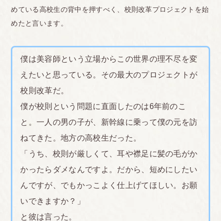
させない。」と言われ、泣く泣くトイレで自ら前
めている高校生の背中を押すべく、校則改革プロジェクトを始
髪、横の髪にハサミを入れました。
めたと言います。
結果失敗してしまい、前髪はパッツンになってしま
いました。式が終わった後、みんなで写真を撮りま
僕は美容師という立場からこの世界の理不尽を変
すが、その写真全部が前髪パッツンで写っているの
えたいと思っている。その最大のプロジェクトが
で、正直黒歴史です。
校則改革だ。
せっかくの卒業式を台無しにされた感覚です。
>
僕が校則という問題に直面したのは6年前のこ
<br>
と。一人の男の子が、新幹線に乗って僕の元を訪
■千葉県
ねてきた。地方の高校生だった。
前髪をヘアピンで留めていたら「男がヘアピンを付
「うち、校則が厳しくて、耳や襟足に髪の毛がか
けるな!」といって怒鳴られた。
かったらダメなんですよ。だから、短めにしたい
私立高校だから仕方ないかもしれないが、バッグと
んですが、でもかっこよく仕上げてほしい。お願
靴下まで指定の物を使えと言われていた。
<br>
いできますか？」
<br>
と彼は言った。