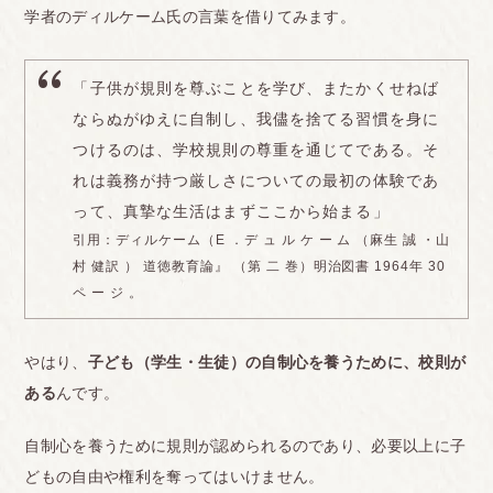
学者のディルケーム氏の言葉を借りてみます。
「子供が規則を尊ぶことを学び、またかくせねば
ならぬがゆえに自制し、我儘を捨てる習慣を身に
つけるのは、学校規則の尊重を通じてである。そ
れは義務が持つ厳しさについての最初の体験であ
って、真摯な生活はまずここから始まる」
引用：ディルケーム（E ．デ ュ ル ケ ー ム （麻生 誠 ・山
村 健訳 ） 道徳教育論』 （第 二 巻）明治図書 1964年 30
ペ ー ジ 。
やはり、
子ども（学生・生徒）の自制心を養うために、校則が
ある
んです。
自制心を養うために規則が認められるのであり、必要以上に子
どもの自由や権利を奪ってはいけません。