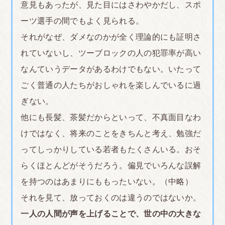
意見もあったが、見た目にはさわやかだし、スポ
整形はなにも言われません。学生が、お金をかけて
ーツ選手の間でもよく見られる。
そこまでしなければいけないのでしょうか。
それがなぜ、ダメなのかが全く理論的にも証明さ
髪の毛も地毛が明るいのに毎回染めたでしょと疑わ
れていないし、ツーブロックの人の犯罪率が高い
れ、学校に行くのも嫌になり転校も考えました。
なんていうデータがあるわけでもない。いたって
<br><br>
ごく普通の人たちがおしゃれを楽しんでいるに過
■福井
ぎない。
・他のクラスの教室に入ってはいけない(公立中) →
他にも長髪、茶髪だからといって、不真面目なわ
生徒手帳に書かれておらず、中1の私が知らないで
けではなく、将来のことをきちんと考え、勉強だ
入って他の生徒に止められた。それ以外の指導はな
ってしっかりしている若者もたくさんいる。おそ
いが、小 学校時代仲の良かった友達をいちいち廊下
らくほとんどがそうだろう。偏見でいろんな誤解
に呼び出さないといけなくなった。後にその友達は
を持つのはあまりにももったいない。（中略）
別のクラスの人と仲 良くなり、私には稀少な「学校
それを見て、放っておくのは違うのではないか。
の中で関われる」友達だったのに、疎遠になり学校
一人の人間が声を上げることで、世の中の大きな
の中でぼっちになった