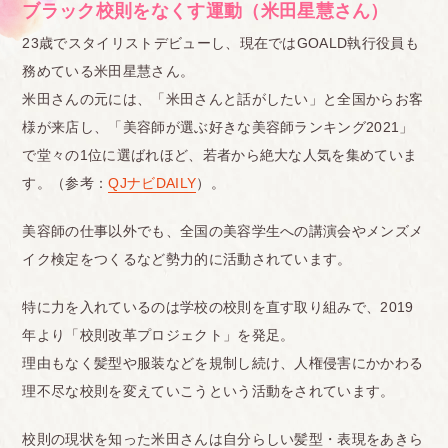
ブラック校則をなくす運動（米田星慧さん）
体験談としては、私は横の髪が頭皮に対して垂直に
生えるような生え方をしており、大した長さでなく
23歳でスタイリストデビューし、現在ではGOALD執行役員も
務めている米田星慧さん。
ても耳にかかってしまいました。それで毎回ひっか
米田さんの元には、「米田さんと話がしたい」と全国からお客
かってしまうので、高校はスポーツ刈りのような頭
様が来店し、「美容師が選ぶ好きな美容師ランキング2021」
にせざるを得ない状況で、私生活のオシャレを存分
で堂々の1位に選ばれほど、若者から絶大な人気を集めていま
に楽しめませんでした。また、卒業式の前日にも頭
す。（参考：
QJナビDAILY
）。
髪検査がありました。私は卒業式翌日に美容室の予
美容師の仕事以外でも、全国の美容学生への講演会やメンズメ
約を入れていたこともあり、少し伸ばしていたので
イク検定をつくるなど勢力的に活動されています。
すが、ここでも当然ひっかかりました。
しかし、せっかくの卒業式だし少しはカッコよく行
特に力を入れているのは学校の校則を直す取り組みで、2019
きたかったので、切ってこいって言われたのを無視
年より「校則改革プロジェクト」を発足。
してそのままの長さで当日を迎えました。前日検査
理由もなく髪型や服装などを規制し続け、人権侵害にかかわる
理不尽な校則を変えていこうという活動をされています。
に引っかかった人たちは式前に再検査を受けるので
すが、そこで「今切ってこい。じゃないと式に出席
校則の現状を知った米田さんは自分らしい髪型・表現をあきら