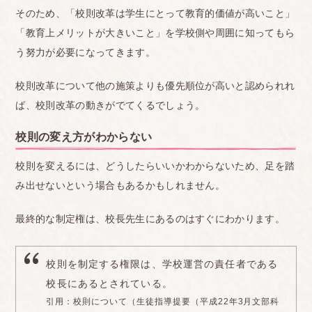
眉毛をいじるのが禁止で、夏休み明けいじったまま
そのため、「校則改革は学生にとって教育的価値が高いこと」
で言ったら「生徒会長としてどう思うか」「がっか
「教育上メリットが大きいこと」を学校側や周囲に知ってもら
りした」「自覚持て」と言われました。髪型に感じ
う努力が必要になってきます。
ても、前髪を固めている人がいるとお湯で洗い流す
校則改革について他の施策よりも優先順位が高いと認められれ
ように言われるなど、理不尽な校則が多くありま
ば、校則改革の動きがでてくるでしょう。
す。
校則の変え方がわからない
生徒会長として変えていきたい気持ちは山々です
が、服装頭髪検査で引っかかったことで先生からこ
校則を変えるには、どうしたらいいかわからないため、足を踏
み出せないという場合もあるかもしれません。
れからどうするかなどを誓わされ、意見を出すこと
が出来ません。
<br>
最終的な制定権は、校長先生にあるのはすぐにわかります。
<br>
■群馬
校則を制定する権限は、学校運営の責任者である
自分→ピアスを開けたことがバレた時に、本来は謹
校長にあるとされている。
慎処分にならないのに、文化祭の前々日の準備の日
引用：校則について（生徒指導提要（平成22年3月文部科