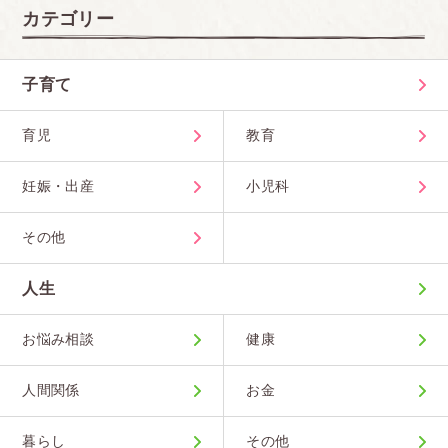
ントではファッションショーがありました。ショー
カテゴリー
の時に髪を 巻いていたりセットするのは可能だが、
ショーが終わったあとは普段のストレートの髪に戻
子育て
さないといけないとい うルールが被服デザイン科で
育児
教育
はありました。
髪を洗う場所などはなく、みんなストレートアイロ
妊娠・出産
小児科
ンなどを使ってい ましたが髪にはすごくダメージが
かかってしまうと思います。
<br>
その他
■広島県
人生
整髪料をトイレの手を洗うところで洗わされた
<br>
■福岡県
お悩み相談
健康
生徒手帳にはちょっとなら前髪を固めても良いとあ
人間関係
お金
るのにもかかわらず、ケープで固めて行ったら、こ
れはだめでしょ?普通に考えて。なんて言われて、
暮らし
その他