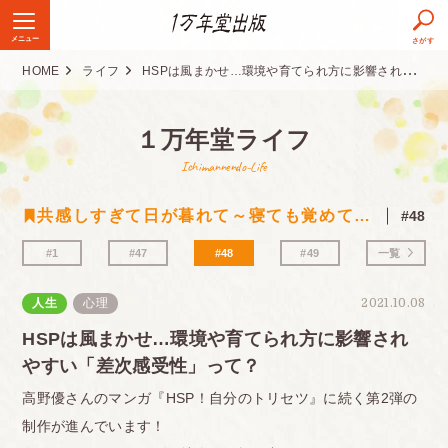
メニュー
さがす
HOME
ライフ
HSPは風まかせ…環境や育てられ方に影響されやすい「差次感受性」って？
１万年堂ライフ
Ichimannendo-Life
共感しすぎて日が暮れて～寝ても覚めてもHSPな高野優のマンガエッセイ
#48
#1
#47
#48
#49
一覧
人生
心理
2021.10.08
HSPは風まかせ…環境や育てられ方に影響され
やすい「差次感受性」って？
高野優さんのマンガ『HSP！自分のトリセツ』に続く第2弾の
制作が進んでいます！