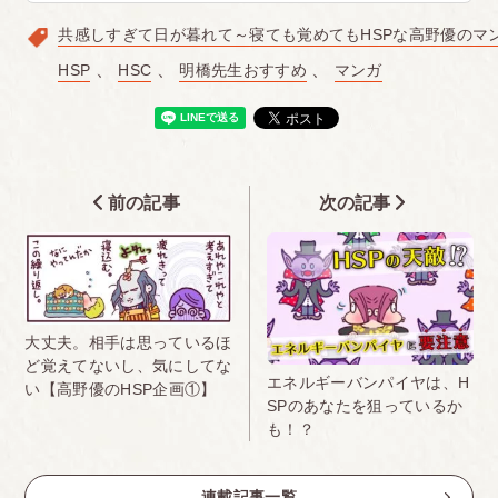
共感しすぎて日が暮れて～寝ても覚めてもHSPな高野優のマ
HSP
HSC
明橋先生おすすめ
マンガ
前の記事
次の記事
大丈夫。相手は思っているほ
ど覚えてないし、気にしてな
エネルギーバンパイヤは、H
い【高野優のHSP企画①】
SPのあなたを狙っているか
も！？
連載記事一覧