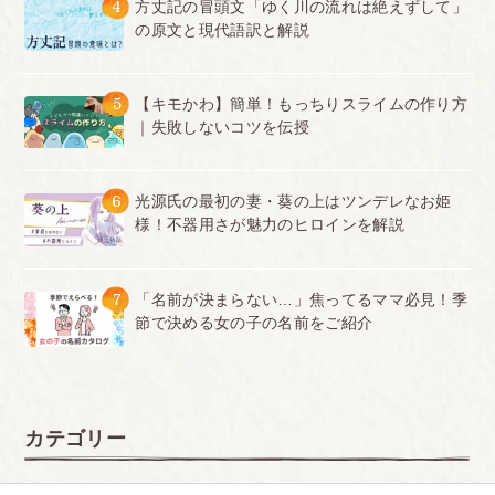
4
方丈記の冒頭文「ゆく川の流れは絶えずして」
の原文と現代語訳と解説
5
【キモかわ】簡単！もっちりスライムの作り方
｜失敗しないコツを伝授
6
光源氏の最初の妻・葵の上はツンデレなお姫
様！不器用さが魅力のヒロインを解説
7
「名前が決まらない…」焦ってるママ必見！季
節で決める女の子の名前をご紹介
カテゴリー