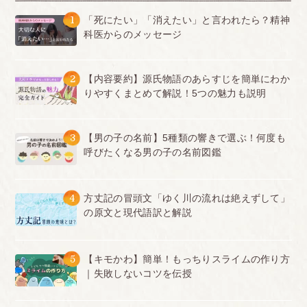
1
「死にたい」「消えたい」と言われたら？精神
科医からのメッセージ
2
【内容要約】源氏物語のあらすじを簡単にわか
りやすくまとめて解説！5つの魅力も説明
3
【男の子の名前】5種類の響きで選ぶ！何度も
呼びたくなる男の子の名前図鑑
4
方丈記の冒頭文「ゆく川の流れは絶えずして」
の原文と現代語訳と解説
5
【キモかわ】簡単！もっちりスライムの作り方
｜失敗しないコツを伝授