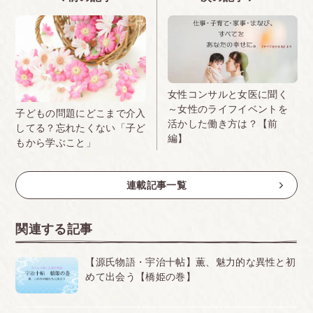
女性コンサルと女医に聞く
～女性のライフイベントを
子どもの問題にどこまで介入
活かした働き方は？【前
してる？忘れたくない「子ど
編】
もから学ぶこと」
連載記事一覧
関連する記事
【源氏物語・宇治十帖】薫、魅力的な異性と初
めて出会う【橋姫の巻】