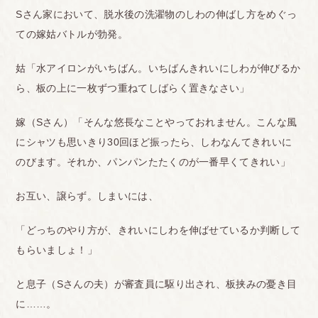
Sさん家において、脱水後の洗濯物のしわの伸ばし方をめぐっ
ての嫁姑バトルが勃発。
姑「水アイロンがいちばん。いちばんきれいにしわが伸びるか
ら、板の上に一枚ずつ重ねてしばらく置きなさい」
嫁（Sさん）「そんな悠長なことやっておれません。こんな風
にシャツも思いきり30回ほど振ったら、しわなんてきれいに
のびます。それか、パンパンたたくのが一番早くてきれい」
お互い、譲らず。しまいには、
「どっちのやり方が、きれいにしわを伸ばせているか判断して
もらいましょ！」
と息子（Sさんの夫）が審査員に駆り出され、板挟みの憂き目
に……。