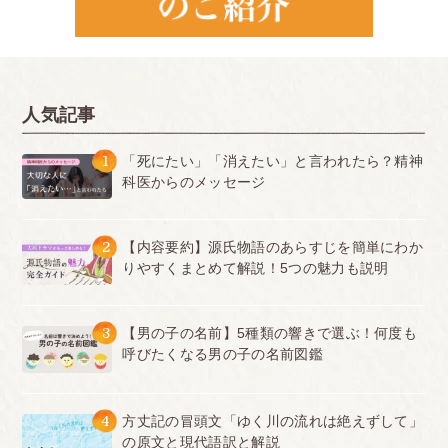
人気記事
1
「死にたい」「消えたい」と言われたら？精神
科医からのメッセージ
2
【内容要約】源氏物語のあらすじを簡単にわか
りやすくまとめて解説！5つの魅力も説明
3
【男の子の名前】5種類の響きで選ぶ！何度も
呼びたくなる男の子の名前図鑑
4
方丈記の冒頭文「ゆく川の流れは絶えずして」
の原文と現代語訳と解説