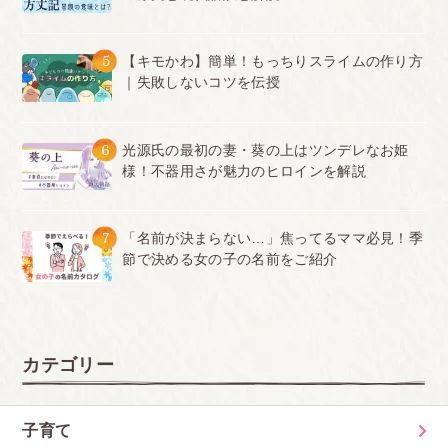
5
【キモかわ】簡単！もっちりスライムの作り方
｜失敗しないコツを伝授
6
光源氏の最初の妻・葵の上はツンデレなお姫
様！不器用さが魅力のヒロインを解説
7
「名前が決まらない…」焦ってるママ必見！季
節で決める女の子の名前をご紹介
カテゴリー
子育て