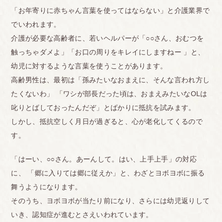
「お年寄りに赤ちゃん言葉を使ってはならない」と介護業界で
でいわれます。
介護が必要な高齢者に、若いヘルパーが「○○さん、おむつを
触っちゃダメよ」「お口の周りをキレイにしますねー 」と、
幼児に対するような言葉を使うことがあります。
高齢男性は、最初は「孫みたいなおまえに、そんな言われ方し
たくないわ」 「ワシが部長だった頃は、おまえみたいなOLは
叱りとばしておったんだぞ」とばかりに抵抗を試みます。
しかし、抵抗空しく月日が過ぎると、心が老化してくるので
す。
「はーい、○○さん。あーんして。はい、上手上手」の対応
に、 「郷に入りては郷に従えか」と、わざとヨボヨボに振る
舞うようになります。
そのうち、ヨボヨボが当たり前になり、さらには幼児返りして
いき、認知症が進むとさえいわれています。