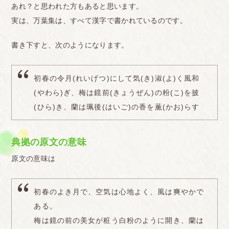
あれ？と思われた方もあると思います。
実は、万葉集は、すべて漢字で書かれているのです。
書き下すと、次のようになります。
初春の令月(れいげつ)にして気(き)淑(よ)く風和
(やわら)ぎ、梅は鏡前(きょうぜん)の粉(こ)を披
(ひら)き、蘭は珮後(はいご)の香を薫(かお)らす
典拠の原文の意味
原文の意味は
初春のよき月で、空気は心地よく、風は爽やかで
ある。
梅は鏡の前の美女が粧う白粉のように開き、蘭は