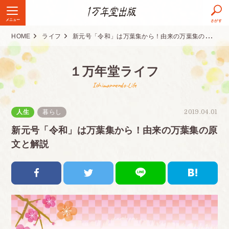
メニュー
さがす
HOME
ライフ
新元号「令和」は万葉集から！由来の万葉集の原文と解説
１万年堂ライフ
Ichimannendo-Life
人生
暮らし
2019.04.01
新元号「令和」は万葉集から！由来の万葉集の原
文と解説