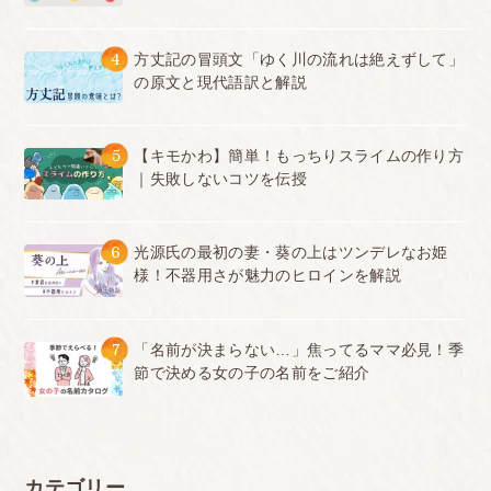
4
方丈記の冒頭文「ゆく川の流れは絶えずして」
の原文と現代語訳と解説
5
【キモかわ】簡単！もっちりスライムの作り方
｜失敗しないコツを伝授
6
光源氏の最初の妻・葵の上はツンデレなお姫
様！不器用さが魅力のヒロインを解説
7
「名前が決まらない…」焦ってるママ必見！季
節で決める女の子の名前をご紹介
カテゴリー