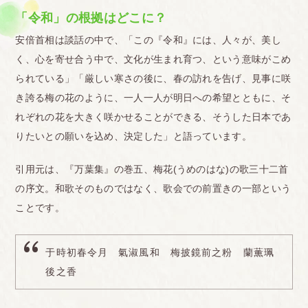
「令和」の根拠はどこに？
安倍首相は談話の中で、「この『令和』には、人々が、美し
く、心を寄せ合う中で、文化が生まれ育つ、という意味がこめ
られている」「厳しい寒さの後に、春の訪れを告げ、見事に咲
き誇る梅の花のように、一人一人が明日への希望とともに、そ
れぞれの花を大きく咲かせることができる、そうした日本であ
りたいとの願いを込め、決定した」と語っています。
引用元は、『万葉集』の巻五、梅花(うめのはな)の歌三十二首
の序文。和歌そのものではなく、歌会での前置きの一部という
ことです。
于時初春令月 氣淑風和 梅披鏡前之粉 蘭薫珮
後之香