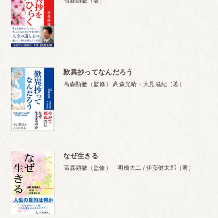
高森顕徹（著）
歎異抄ってなんだろう
高森顕徹（監修） 高森光晴・大見滋紀（著）
なぜ生きる
高森顕徹（監修） 明橋大二 / 伊藤健太郎（著）