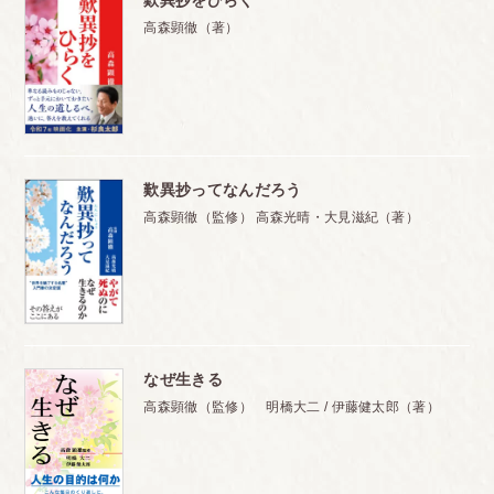
歎異抄をひらく
高森顕徹（著）
歎異抄ってなんだろう
高森顕徹（監修） 高森光晴・大見滋紀（著）
なぜ生きる
高森顕徹（監修） 明橋大二 / 伊藤健太郎（著）