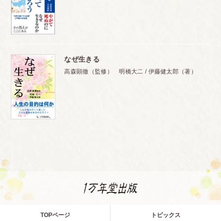
なぜ生きる
高森顕徹（監修） 明橋大二 / 伊藤健太郎（著）
TOPページ
トピックス