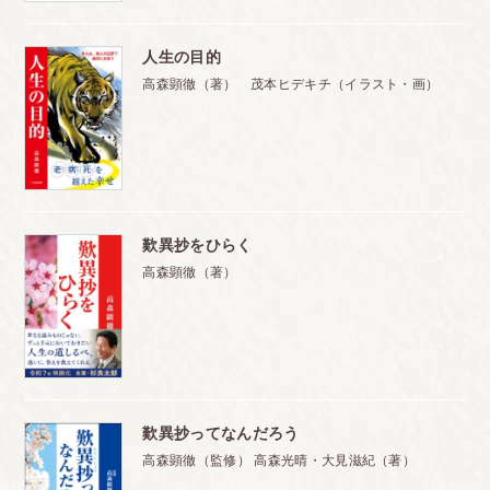
人生の目的
高森顕徹（著） 茂本ヒデキチ（イラスト・画）
歎異抄をひらく
高森顕徹（著）
歎異抄ってなんだろう
高森顕徹（監修） 高森光晴・大見滋紀（著）