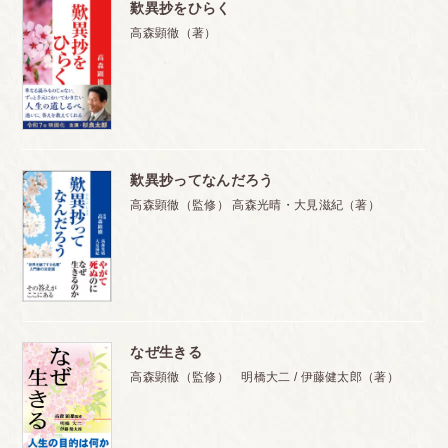
歎異抄をひらく
高森顕徹（著）
歎異抄ってなんだろう
高森顕徹（監修） 高森光晴・大見滋紀（著）
なぜ生きる
高森顕徹（監修） 明橋大二 / 伊藤健太郎（著）