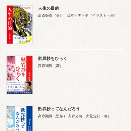
人生の目的
高森顕徹（著） 茂本ヒデキチ（イラスト・画）
歎異抄をひらく
高森顕徹（著）
歎異抄ってなんだろう
高森顕徹（監修） 高森光晴・大見滋紀（著）