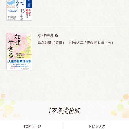
なぜ生きる
高森顕徹（監修） 明橋大二 / 伊藤健太郎（著）
TOPページ
トピックス