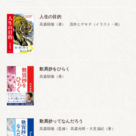
人生の目的
高森顕徹（著） 茂本ヒデキチ（イラスト・画）
歎異抄をひらく
高森顕徹（著）
歎異抄ってなんだろう
高森顕徹（監修） 高森光晴・大見滋紀（著）