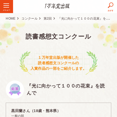
メニュー
さがす
HOME
コンクール
第2回
『光に向かって１００の花束』を読んで
読書感想文コンクール
１万年堂出版が開催した
読者感想文コンクールの
入賞作品の一部をご紹介します。
『光に向かって１００の花束』を読
銀賞
んで
黒田蘭さん（18歳・熊本県）
一般の部