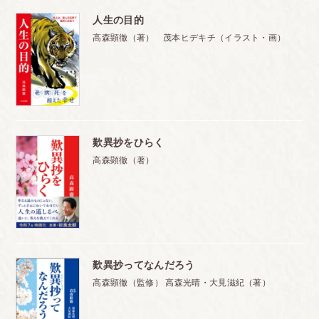
人生の目的
高森顕徹（著） 茂本ヒデキチ（イラスト・画）
歎異抄をひらく
高森顕徹（著）
歎異抄ってなんだろう
高森顕徹（監修） 高森光晴・大見滋紀（著）