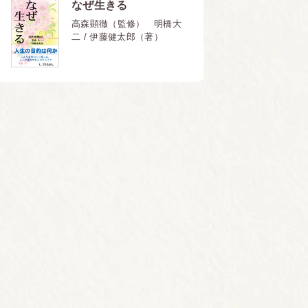
なぜ生きる
高森顕徹（監修） 明橋大
二 / 伊藤健太郎（著）