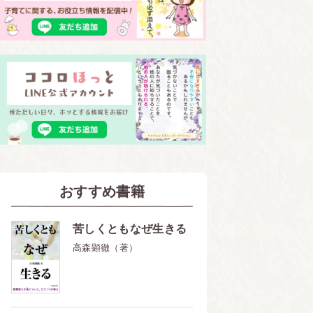
おすすめ書籍
苦しくともなぜ生きる
高森顕徹（著）