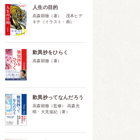
人生の目的
高森顕徹（著） 茂本ヒデ
キチ（イラスト・画）
歎異抄をひらく
高森顕徹（著）
歎異抄ってなんだろう
高森顕徹（監修） 高森光
晴・大見滋紀（著）