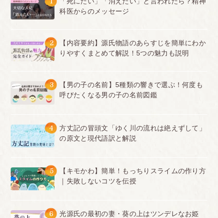
1
「死にたい」「消えたい」と言われたら？精神
科医からのメッセージ
2
【内容要約】源氏物語のあらすじを簡単にわか
りやすくまとめて解説！5つの魅力も説明
3
【男の子の名前】5種類の響きで選ぶ！何度も
呼びたくなる男の子の名前図鑑
4
方丈記の冒頭文「ゆく川の流れは絶えずして」
の原文と現代語訳と解説
5
【キモかわ】簡単！もっちりスライムの作り方
｜失敗しないコツを伝授
6
光源氏の最初の妻・葵の上はツンデレなお姫