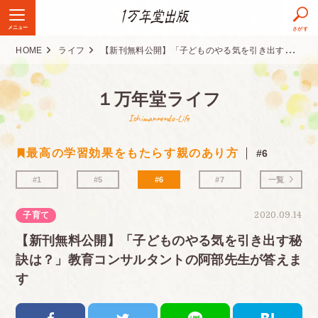
メニュー
さがす
HOME
ライフ
【新刊無料公開】「子どものやる気を引き出す秘訣は？」教育コンサルタントの阿部先生が答えます
１万年堂ライフ
Ichimannendo-Life
最高の学習効果をもたらす親のあり方
#6
#1
#5
#6
#7
一覧
子育て
2020.09.14
【新刊無料公開】「子どものやる気を引き出す秘
訣は？」教育コンサルタントの阿部先生が答えま
す