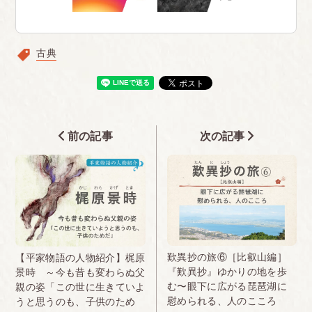
古典
前の記事
次の記事
歎異抄の旅⑥［比叡山編］
【平家物語の人物紹介】梶原
『歎異抄』ゆかりの地を歩
景時 ～今も昔も変わらぬ父
む〜眼下に広がる琵琶湖に
親の姿「この世に生きていよ
慰められる、人のこころ
うと思うのも、子供のため