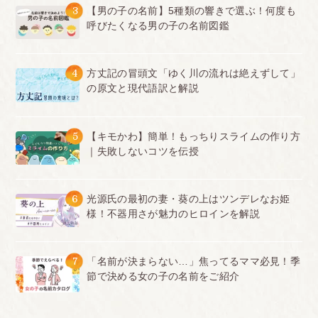
3
【男の子の名前】5種類の響きで選ぶ！何度も
呼びたくなる男の子の名前図鑑
4
方丈記の冒頭文「ゆく川の流れは絶えずして」
の原文と現代語訳と解説
5
【キモかわ】簡単！もっちりスライムの作り方
｜失敗しないコツを伝授
6
光源氏の最初の妻・葵の上はツンデレなお姫
様！不器用さが魅力のヒロインを解説
7
「名前が決まらない…」焦ってるママ必見！季
節で決める女の子の名前をご紹介