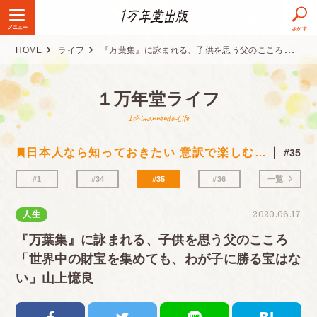
メニュー
さがす
HOME
ライフ
『万葉集』に詠まれる、子供を思う父のこころ「世界中の財宝を集めても、わが子に勝る宝はない」山上憶良
１万年堂ライフ
Ichimannendo-Life
日本人なら知っておきたい 意訳で楽しむ古典シリーズ
#35
#1
#34
#35
#36
一覧
人生
2020.06.17
『万葉集』に詠まれる、子供を思う父のこころ
「世界中の財宝を集めても、わが子に勝る宝はな
い」山上憶良