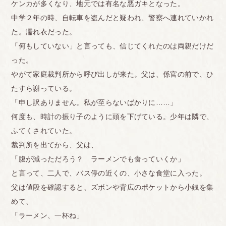
ケンカが多くなり、地元では有名な悪ガキとなった。
中学２年の時、自転車を盗んだと疑われ、警察へ連れていかれ
た。濡れ衣だった。
「何もしていない」と言っても、信じてくれたのは両親だけだ
った。
やがて家庭裁判所から呼び出しが来た。父は、係官の前で、ひ
たすら謝っている。
「申し訳ありません。私が至らないばかりに……」
何度も、時計の振り子のように頭を下げている。少年は隣で、
ふてくされていた。
裁判所を出てから、父は、
「腹が減っただろう？ ラーメンでも食っていくか」
と言って、二人で、バス停の近くの、小さな食堂に入った。
父は値段を確認すると、ズボンや背広のポケットから小銭を集
めて、
「ラーメン、一杯ね」