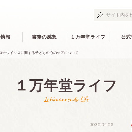
籍情報
書籍の感想
１万年堂ライフ
公式
ロナウイルスに関する子どもの心のケアについて
１万年堂ライフ
Ichimannendo-Life
2020.04.08