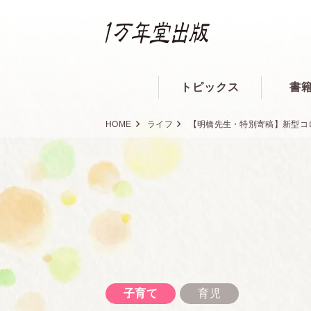
トピックス
書
HOME
ライフ
【明橋先生・特別寄稿】新型コ
子育て
育児