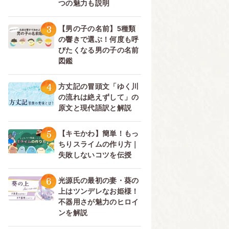
つの魅力も説明
3
【男の子の名前】5種類
の響きで選ぶ！何度も呼
びたくなる男の子の名前
図鑑
4
方丈記の冒頭文「ゆく川
の流れは絶えずして」の
原文と現代語訳と解説
5
【キモかわ】簡単！もっ
ちりスライムの作り方｜
失敗しないコツを伝授
6
光源氏の最初の妻・葵の
上はツンデレなお姫様！
不器用さが魅力のヒロイ
ンを解説