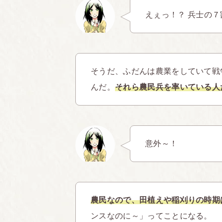
えぇっ！？ 兵士の７
そうだ、ふだんは農業をしていて戦
んだ。
それら農民兵を率いている人
意外～！
農民なので、田植えや稲刈りの時期
ンスなのに～」ってことになる。