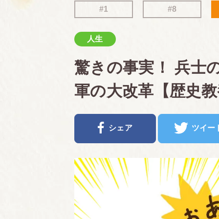
#1
#8
人生
驚きの事実！ 兵士の
軍の大改革【歴史教
シェア
ツイー