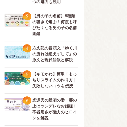
つの魅力も説明
3
【男の子の名前】5種類
の響きで選ぶ！何度も呼
びたくなる男の子の名前
図鑑
4
方丈記の冒頭文「ゆく川
の流れは絶えずして」の
原文と現代語訳と解説
5
【キモかわ】簡単！もっ
ちりスライムの作り方｜
失敗しないコツを伝授
6
光源氏の最初の妻・葵の
上はツンデレなお姫様！
不器用さが魅力のヒロイ
ンを解説