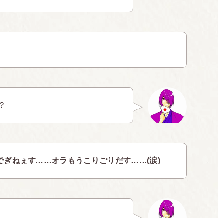
？
でぎねぇす……オラもうこりごりだす……(涙)
。