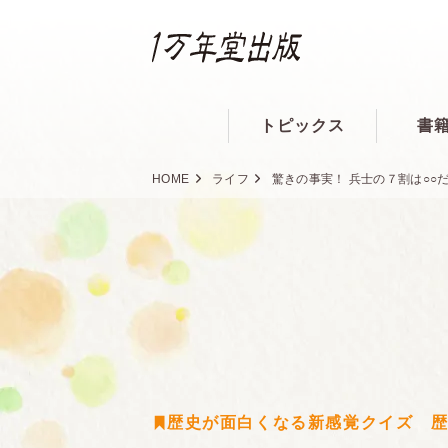
トピックス
書
HOME
ライフ
驚きの事実！ 兵士の７割は○○
歴史が面白くなる新感覚クイズ 