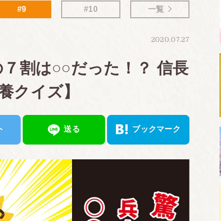
#9
#10
一覧
2020.07.27
７割は○○だった！？ 信長
養クイズ】
ト
送る
ブックマーク