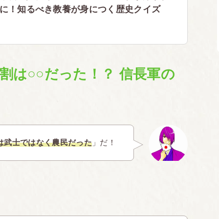
”に！知るべき教養が身につく歴史クイズ
割は○○だった！？ 信長軍の
は武士ではなく農民だった
」だ！