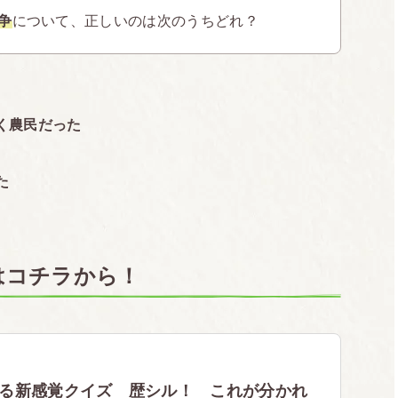
争
について、正しいのは次のうちどれ？
く農民だった
た
はコチラから！
る新感覚クイズ 歴シル！ これが分かれ