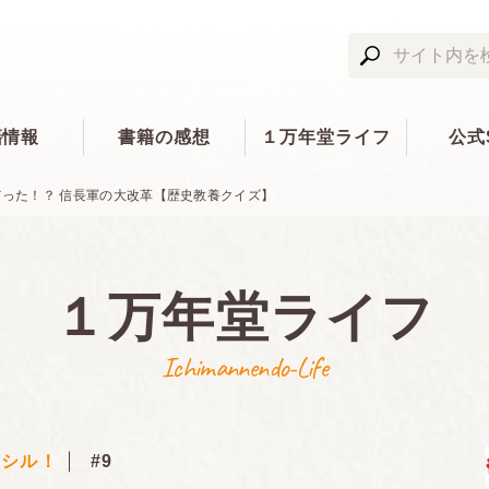
籍情報
書籍の感想
１万年堂ライフ
公式
だった！？ 信長軍の大改革【歴史教養クイズ】
１万年堂ライフ
Ichimannendo-Life
歴シル！
#9