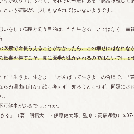
かりが取り上げられて、それらの根底にある「臓器移植して
」という確認が、少しもなされてはいないようです。
いをして病魔と闘う目的は、ただ生きることではなく、幸
う。
の医療で命長らえることがなかったら、この幸せにはなれな
の歓喜を得てこそ、真に医学が生かされるのではないでしょ
だ「生きよ、生きよ」「がんばって生きよ」の合唱で、「
ならぬ理由は何か」誰も考えず、知ろうともせず、問題にさ
ん。
可解事があるでしょうか。
生きる』（著：明橋大二・伊藤健太郎、監修：高森顕徹）p.37-3