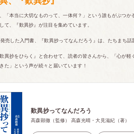
典、『歎異抄』
、「本当に大切なものって、一体何？」という誰もがぶつか
して、『歎異抄』が注目を集めています。
に発売した入門書、『歎異抄ってなんだろう』は、たちまち話
歎異抄をひらく』と合わせて、読者の皆さんから、「心が軽
きた」という声が続々と届いています！
歎異抄ってなんだろう
高森顕徹（監修） 高森光晴・大見滋紀（著）