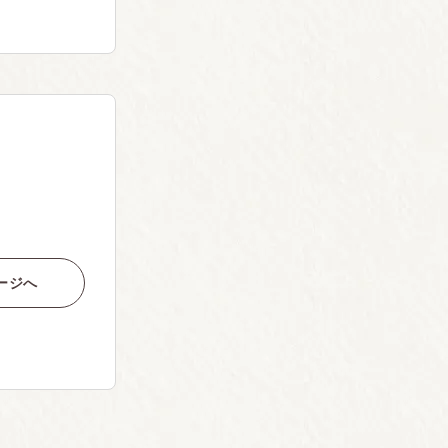
）
ージへ