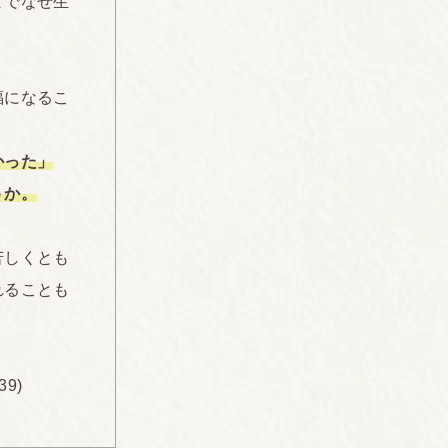
までなぜ生
福になるこ
かった」
うか。
苦しくとも
れることも
9)