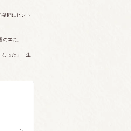
る疑問にヒント
題の本に。
くなった」「生