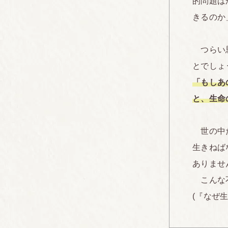
的問題ば
きるのか
つらい思
とでしょ
「もしあ
と、生命
世の中た
生きねば
ありませ
こんな不
(『なぜ