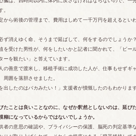
臓は、四時間以内に体内に戻さなければならないので、一
す。
から術後の管理まで、費用はしめて一千万円を超えるとい
ず消えゆく命、そうまで延ばして、何をするのでしょうか
を受けた男性が、何をしたいかと記者に聞かれて、「ビー
ターを観たい」と答えています。
の善意で渡米し、移植手術に成功した人が、仕事もせずギ
、周囲を落胆させました。
を出したのはバカみたい！」支援者が憤慨したのもわかりま
びたことは良いことなのに、なぜか釈然としないのは、延び
模糊になっているからではないでしょうか。
者の意思の確認や、プライバシーの保護、脳死の判定基準