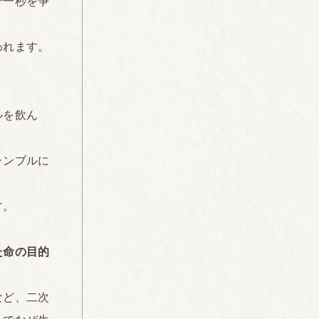
分一秒を争
われます。
？
ルを飲ん
ャンブルに
す。
た命の目的
など、二次