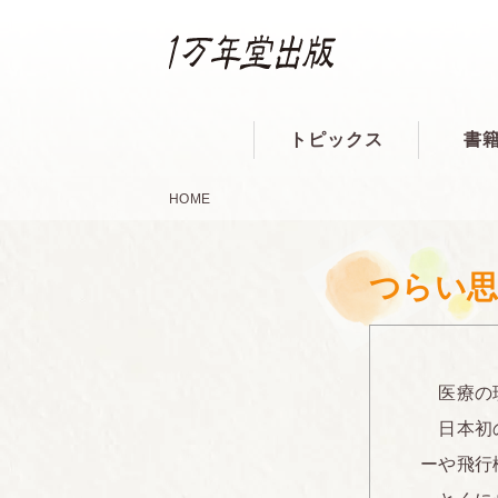
トピックス
書
HOME
つらい
医療の現
日本初の
ーや飛行