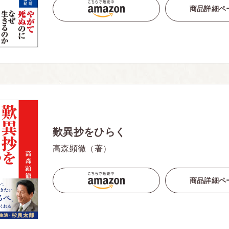
商品詳細ペ
歎異抄をひらく
高森顕徹（著）
商品詳細ペ