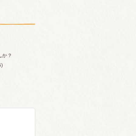
んか？
)