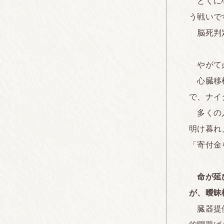
とくに心
う戦いで
脳死判定
やがて必
心臓移植
で、ナイ
多くの人
明け暮れ
「寄付金
命が延
が、曖昧
臓器提供