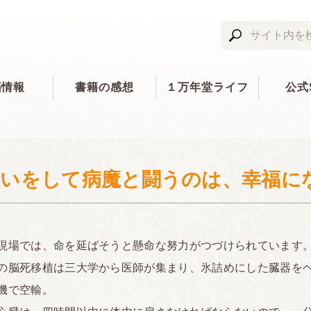
籍情報
書籍の感想
１万年堂ライフ
公式
思いをして病魔と闘うのは、幸福に
場では、命を延ばそうと懸命な努力がつづけられています
脳死移植は三大学から医師が集まり、氷詰めにした臓器を
機で空輸。