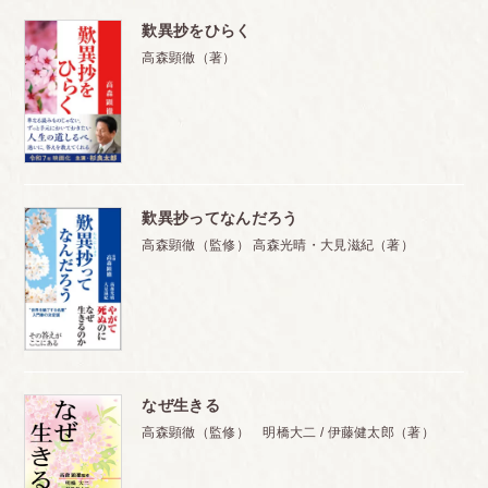
歎異抄をひらく
高森顕徹（著）
歎異抄ってなんだろう
高森顕徹（監修） 高森光晴・大見滋紀（著）
なぜ生きる
高森顕徹（監修） 明橋大二 / 伊藤健太郎（著）