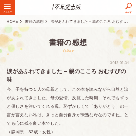
メニュー
さがす
HOME
書籍の感想
涙があふれてきました – 親のこころ おむすびの味
書籍の感想
Letters
2012.01.24
涙があふれてきました – 親のこころ おむすびの
味
今、子を持つ１人の母親として、この本を読みながら自然と涙
があふれてきました。母の愛情、反抗した時期、それでもずっ
と優しさを注いでくれる母。恥ずかしくて「ありがとう」の一
言が言えない私は、きっと自分自身が未熟な母なのですね。と
ても心に残る良い本でした。
（静岡県 32歳・女性）