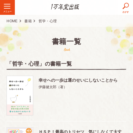
メニュー
さがす
HOME
書籍
哲学・心理
書籍一覧
Book
「哲学・心理」の書籍一覧
幸せへの一歩は運のせいにしないことから
伊藤健太郎（著）
ＨＳＰ！最高のトリセツ 気にしなくて大丈