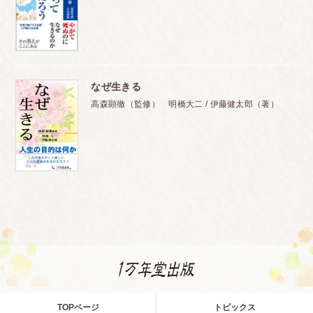
なぜ生きる
高森顕徹（監修） 明橋大二 / 伊藤健太郎（著）
TOPページ
トピックス