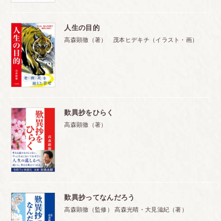
人生の目的
高森顕徹（著） 茂本ヒデキチ（イラスト・画）
歎異抄をひらく
高森顕徹（著）
歎異抄ってなんだろう
高森顕徹（監修） 高森光晴・大見滋紀（著）