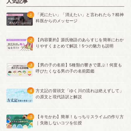
人気記事
1
「死にたい」「消えたい」と言われたら？精神
科医からのメッセージ
2
【内容要約】源氏物語のあらすじを簡単にわか
りやすくまとめて解説！5つの魅力も説明
3
【男の子の名前】5種類の響きで選ぶ！何度も
呼びたくなる男の子の名前図鑑
4
方丈記の冒頭文「ゆく川の流れは絶えずして」
の原文と現代語訳と解説
5
【キモかわ】簡単！もっちりスライムの作り方
｜失敗しないコツを伝授