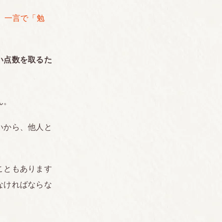
、一言で「勉
い点数を取るた
ん。
いから、他人と
こともあります
なければならな