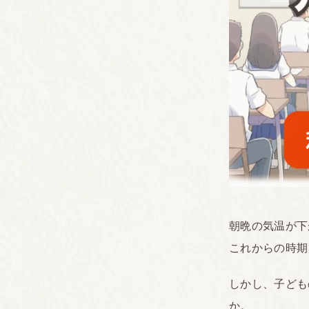
朝晩の気温が下
これからの時期
しかし、子ども
か。