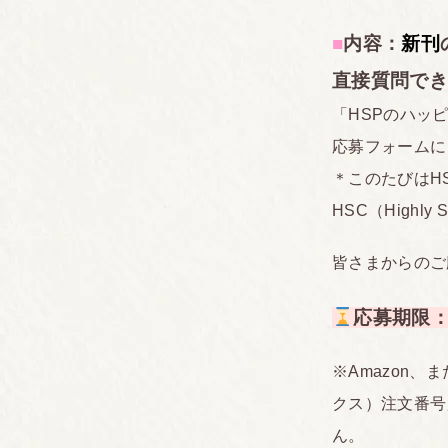
■
内容：
新刊
直接質問でき
「HSPのハッ
応募フォームに
＊このたびはH
HSC（Highl
皆さまからのご
応募期限：2
※Amazon、
クス）注文番号
ん。