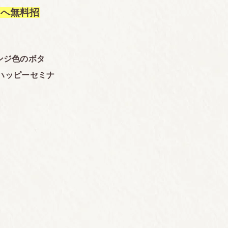
」へ無料招
ンジ色のボタ
のハッピーセミナ
」