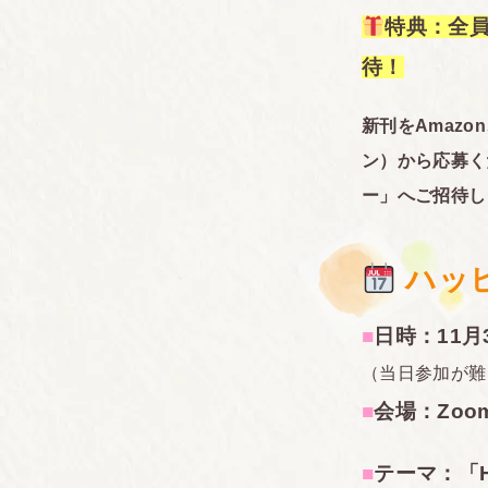
特典：全員
待！
新刊をAmaz
ン）から応募く
ー」へご招待し
ハッ
■
日時：11月
（当日参加が難
■
会場：Zo
■
テーマ：「