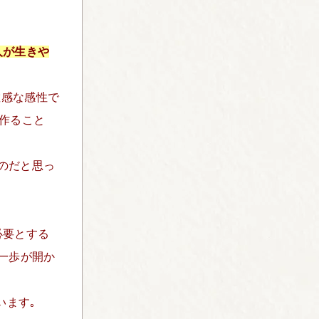
人が生きや
敏感な感性で
を作ること
のだと思っ
必要とする
第一歩が開か
います｡