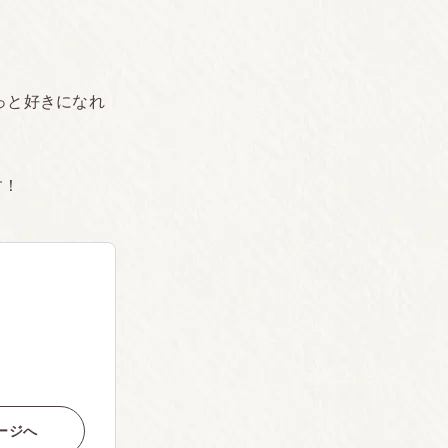
。
っと好きになれ
す！
ージへ