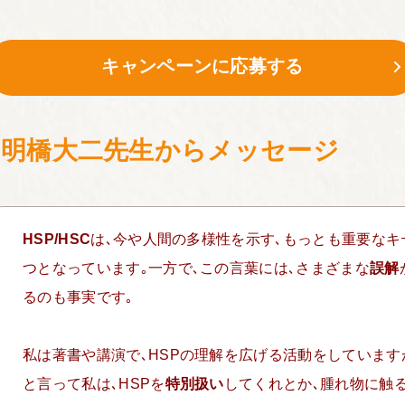
キャンペーンに応募する
・明橋大二先生からメッセージ
HSP/HSC
は､今や人間の多様性を示す､もっとも重要なキ
つとなっています｡一方で､この言葉には､さまざまな
誤解
るのも事実です｡
私は著書や講演で､HSPの理解を広げる活動をしています
と言って私は､HSPを
特別扱い
してくれとか､腫れ物に触