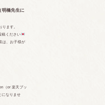
（明橋先生に
おります。
投稿ください
談は、お子様が
n（or 楽天ブッ
とになりませ