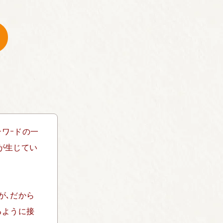
ｰワｰドの一
が生じてい
が､だから
るように接