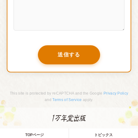
This site is protected by reCAPTCHA and the Google
Privacy Policy
and
Terms of Service
apply.
TOPページ
トピックス