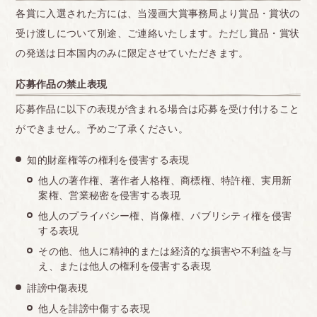
各賞に入選された方には、当漫画大賞事務局より賞品・賞状の
受け渡しについて別途、ご連絡いたします。ただし賞品・賞状
の発送は日本国内のみに限定させていただきます。
応募作品の禁止表現
応募作品に以下の表現が含まれる場合は応募を受け付けること
ができません。予めご了承ください。
知的財産権等の権利を侵害する表現
他人の著作権、著作者人格権、商標権、特許権、実用新
案権、営業秘密を侵害する表現
他人のプライバシー権、肖像権、パブリシティ権を侵害
する表現
その他、他人に精神的または経済的な損害や不利益を与
え、または他人の権利を侵害する表現
誹謗中傷表現
他人を誹謗中傷する表現