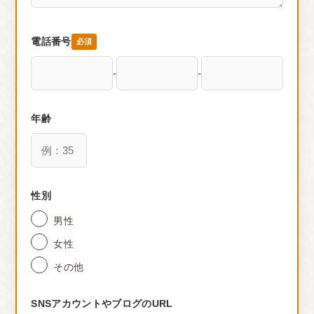
電話番号
必須
-
-
年齢
性別
男性
女性
その他
SNSアカウントやブログのURL