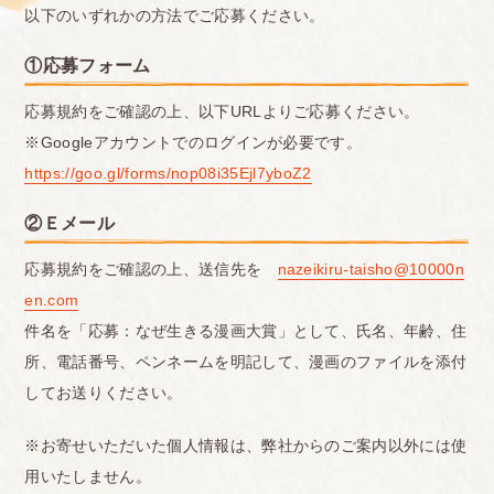
以下のいずれかの方法でご応募ください。
①応募フォーム
応募規約をご確認の上、以下URLよりご応募ください。
※Googleアカウントでのログインが必要です。
https://goo.gl/forms/nop08i35Ejl7yboZ2
②Ｅメール
応募規約をご確認の上、送信先を
nazeikiru-taisho@10000n
en.com
件名を「応募：なぜ生きる漫画大賞」として、氏名、年齢、住
所、電話番号、ペンネームを明記して、漫画のファイルを添付
してお送りください。
※お寄せいただいた個人情報は、弊社からのご案内以外には使
用いたしません。