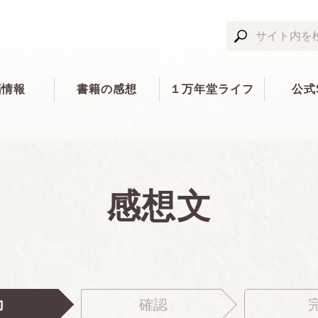
籍情報
書籍の感想
１万年堂ライフ
公式
感想文
力
確認