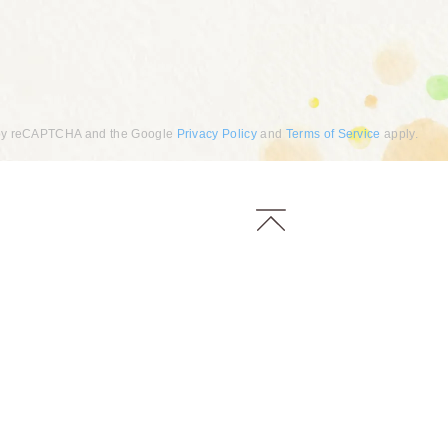
ed by reCAPTCHA and the Google
Privacy Policy
and
Terms of Service
apply.