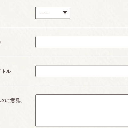
号
イトル
へのご意見、