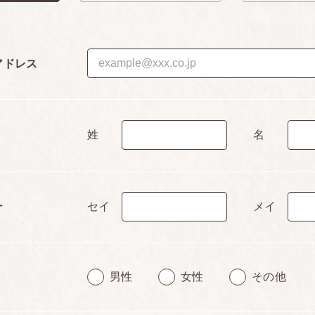
アドレス
姓
名
セイ
メイ
ナ
男性
女性
その他