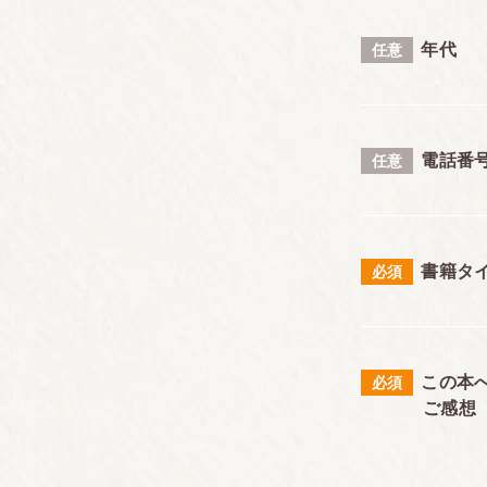
年代
任意
電話番
任意
書籍タ
必須
この本
必須
ご感想