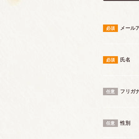
メール
必須
氏名
必須
フリガ
任意
性別
任意